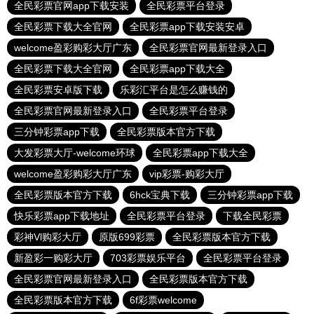
全民彩票官网app下载安装
全民彩票平台登录
全民彩票下载大全官网
全民彩票app下载安装安卓
welcome盈彩购彩大厅广东
全民彩票官网最新登录入口
全民彩票下载大全官网
全民彩票app下载大全
全民彩票安卓版下载
乐彩汇平台是怎么赚钱的
全民彩票官网最新登录入口
全民彩票平台登录
三分钟彩票app下载
全民彩票版本官方下载
大发彩票大厅-welcome环球
全民彩票app下载大全
welcome盈彩购彩大厅广东
vip彩票-购彩大厅
全民彩票版本官方下载
6hck宝典下载
三分钟彩票app下载
快乐彩票app下载地址
全民彩票平台登录
下载全民彩票
彩神Vl购彩大厅
原版699彩票
全民彩票版本官方下载
新盈彩一购彩大厅
703彩票娱乐平台
全民彩票平台登录
全民彩票官网最新登录入口
全民彩票版本官方下载
全民彩票版本官方下载
6f彩票welcome