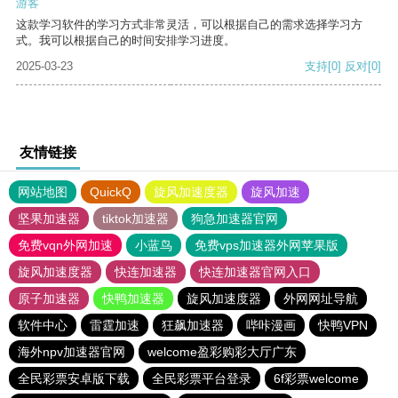
游客
这款学习软件的学习方式非常灵活，可以根据自己的需求选择学习方
式。我可以根据自己的时间安排学习进度。
2025-03-23
支持
[0]
反对
[0]
友情链接
网站地图
QuickQ
旋风加速度器
旋风加速
坚果加速器
tiktok加速器
狗急加速器官网
免费vqn外网加速
小蓝鸟
免费vps加速器外网苹果版
旋风加速度器
快连加速器
快连加速器官网入口
原子加速器
快鸭加速器
旋风加速度器
外网网址导航
软件中心
雷霆加速
狂飙加速器
哔咔漫画
快鸭VPN
海外npv加速器官网
welcome盈彩购彩大厅广东
全民彩票安卓版下载
全民彩票平台登录
6f彩票welcome