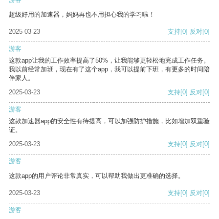
超级好用的加速器，妈妈再也不用担心我的学习啦！
2025-03-23
支持
[0]
反对
[0]
游客
这款app让我的工作效率提高了50%，让我能够更轻松地完成工作任务。
我以前经常加班，现在有了这个app，我可以提前下班，有更多的时间陪
伴家人。
2025-03-23
支持
[0]
反对
[0]
游客
这款加速器app的安全性有待提高，可以加强防护措施，比如增加双重验
证。
2025-03-23
支持
[0]
反对
[0]
游客
这款app的用户评论非常真实，可以帮助我做出更准确的选择。
2025-03-23
支持
[0]
反对
[0]
游客