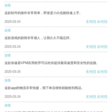
游客
这款软件的操作非常简单，即使是小白也能快速上手。
2025-03-24
支持
[0]
反对
[0]
游客
这款游戏的剧情非常感人，让我久久不能忘怀。
2025-03-24
支持
[0]
反对
[0]
游客
这款加速器VPM应用程序可以给你提供最高速度和安全性的连接。
2025-03-24
支持
[0]
反对
[0]
游客
这款app的物流非常快捷，我下单后很快就能收到商品。
2025-03-24
支持
[0]
反对
[0]
游客