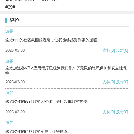
#39#
评论
游客
这款app的社区氛围很温馨，让我能够感受到家的温暖。
2025-03-30
支持
[0]
反对
[0]
游客
这款加速器VPM应用程序已经为我们带来了无限的隐私保护和安全性保
护。
2025-03-30
支持
[0]
反对
[0]
游客
这款软件的设计非常人性化，使用起来非常方便。
2025-03-30
支持
[0]
反对
[0]
游客
这款软件的价格非常实惠，值得推荐。