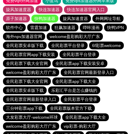
免费vqn外网加速
小蓝鸟
免费vps加速器外网苹果版
旋风加速度器
快连加速器
快连加速器官网入口
原子加速器
快鸭加速器
旋风加速度器
外网网址导航
软件中心
雷霆加速
狂飙加速器
哔咔漫画
快鸭VPN
海外npv加速器官网
welcome盈彩购彩大厅广东
全民彩票安卓版下载
全民彩票平台登录
6f彩票welcome
全民彩票官网app下载安装
全民彩票平台登录
全民彩票下载大全官网
全民彩票app下载安装安卓
welcome盈彩购彩大厅广东
全民彩票官网最新登录入口
全民彩票下载大全官网
全民彩票app下载大全
全民彩票安卓版下载
乐彩汇平台是怎么赚钱的
全民彩票官网最新登录入口
全民彩票平台登录
三分钟彩票app下载
全民彩票版本官方下载
大发彩票大厅-welcome环球
全民彩票app下载大全
welcome盈彩购彩大厅广东
vip彩票-购彩大厅