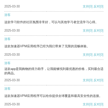
2025-03-30
支持
[0]
反对
[0]
游客
这款学习软件的社区氛围非常好，可以与其他学习者交流学习心得。
2025-03-30
支持
[0]
反对
[0]
游客
这款加速器VPM应用程序已经为我们带来了无限的流畅体验。
2025-03-30
支持
[0]
反对
[0]
游客
这款app是我购物的得力助手，让我能够找到最优惠的价格，买到最合适
的商品。
2025-03-30
支持
[0]
反对
[0]
游客
这款加速器VPM应用程序可以给你提供全球覆盖和最高安全性的连接。
2025-03-30
支持
[0]
反对
[0]