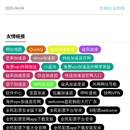
2025-04-04
支持
[0]
反对
[0]
友情链接
网站地图
QuickQ
旋风加速度器
旋风加速
坚果加速器
tiktok加速器
狗急加速器官网
免费vqn外网加速
小蓝鸟
免费vps加速器外网苹果版
旋风加速度器
快连加速器
快连加速器官网入口
原子加速器
快鸭加速器
旋风加速度器
外网网址导航
软件中心
雷霆加速
狂飙加速器
哔咔漫画
快鸭VPN
海外npv加速器官网
welcome盈彩购彩大厅广东
全民彩票安卓版下载
全民彩票平台登录
6f彩票welcome
全民彩票官网app下载安装
全民彩票平台登录
全民彩票下载大全官网
全民彩票app下载安装安卓