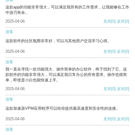
这款app的功能非常强大，可以满足我所有的工作需求，让我能够在工作
中游刃有余。
2025-04-06
支持
[0]
反对
[0]
游客
这款软件的社区氛围非常好，可以与其他用户交流学习心得。
2025-04-06
支持
[0]
反对
[0]
游客
我一直在寻找一款功能强大、操作简单的办公软件，终于找到了它。这
款软件的功能非常强大，可以满足我日常办公的所有需求。操作也很简
单，即使是小白也能快速上手。
2025-04-06
支持
[0]
反对
[0]
游客
这款加速器VPM应用程序可以给你提供最高速度和安全性的连接。
2025-04-06
支持
[0]
反对
[0]
游客