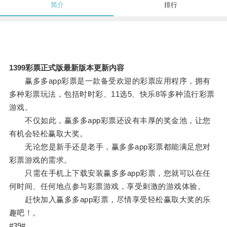
简介
排行
1399彩票正式版最新版本更新内容
赢多多app彩票是一款备受欢迎的彩票应用程序，拥有
多种彩票玩法，包括时时彩、11选5、快乐8等多种流行彩票
游戏。
不仅如此，赢多多app彩票还设有丰厚的奖金池，让您
有机会轻松赢取大奖。
无论您是新手还是老手，赢多多app彩票都能满足您对
彩票游戏的需求。
只需在手机上下载安装赢多多app彩票，您就可以在任
何时间、任何地点参与彩票游戏，享受刺激的游戏体验。
赶快加入赢多多app彩票，尽情享受轻松赢取大奖的乐
趣吧！。
#39#