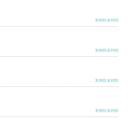
支持
[0]
反对
[0]
支持
[0]
反对
[0]
支持
[0]
反对
[0]
支持
[0]
反对
[0]