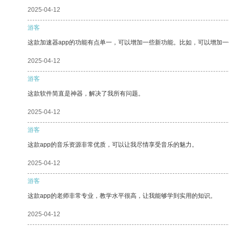
2025-04-12
游客
这款加速器app的功能有点单一，可以增加一些新功能。比如，可以增加
2025-04-12
游客
这款软件简直是神器，解决了我所有问题。
2025-04-12
游客
这款app的音乐资源非常优质，可以让我尽情享受音乐的魅力。
2025-04-12
游客
这款app的老师非常专业，教学水平很高，让我能够学到实用的知识。
2025-04-12