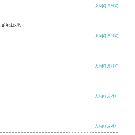
支持
[0]
反对
[0]
好的加速效果。
支持
[0]
反对
[0]
支持
[0]
反对
[0]
支持
[0]
反对
[0]
支持
[0]
反对
[0]