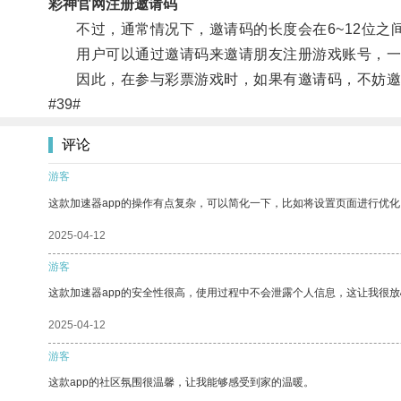
彩神官网注册邀请码
不过，通常情况下，邀请码的长度会在6~12位之
用户可以通过邀请码来邀请朋友注册游戏账号，一旦
因此，在参与彩票游戏时，如果有邀请码，不妨邀请
#39#
评论
游客
这款加速器app的操作有点复杂，可以简化一下，比如将设置页面进行优化
2025-04-12
游客
这款加速器app的安全性很高，使用过程中不会泄露个人信息，这让我很
2025-04-12
游客
这款app的社区氛围很温馨，让我能够感受到家的温暖。