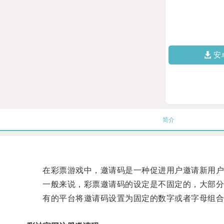
安
简介
在彩票游戏中，邀请码是一种促进用户邀请新用户
一般来说，彩票邀请码的设定是不固定的，大部分
有的平台将邀请码设置为固定的数字或者字母组合