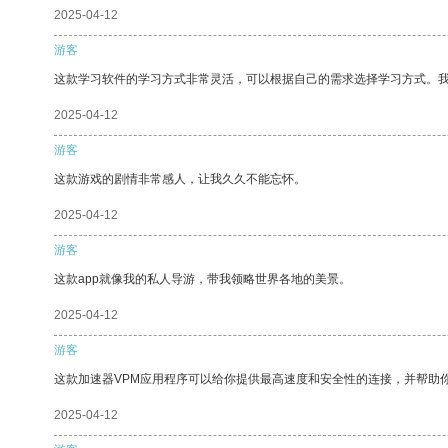
2025-04-12
游客
这款学习软件的学习方式非常灵活，可以根据自己的需求选择学习方式。
2025-04-12
游客
这款游戏的剧情非常感人，让我久久不能忘怀。
2025-04-12
游客
这款app就像我的私人导游，带我领略世界各地的美景。
2025-04-12
游客
这款加速器VPM应用程序可以给你提供最高速度和安全性的连接，并帮助
2025-04-12