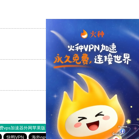
支持
[0]
反对
[0]
支持
[0]
反对
[0]
支持
[0]
反对
[0]
费vps加速器外网苹果版
旋风加速度器
快连加速器
快鸭VPN
海外npv加速器官网
welcome盈彩购彩大厅广东