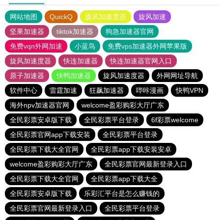
网站地图
QuickQ
旋风加速度器
旋风加速
坚果加速器
tiktok加速器
狗急加速器官网
免费vqn外网加速
小蓝鸟
免费vps加速器外网苹果版
旋风加速度器
快连加速器
快连加速器官网入口
原子加速器
快鸭加速器
旋风加速度器
外网网址导航
软件中心
雷霆加速
狂飙加速器
哔咔漫画
快鸭VPN
海外npv加速器官网
welcome盈彩购彩大厅广东
全民彩票安卓版下载
全民彩票平台登录
6f彩票welcome
全民彩票官网app下载安装
全民彩票平台登录
全民彩票下载大全官网
全民彩票app下载安装安卓
welcome盈彩购彩大厅广东
全民彩票官网最新登录入口
全民彩票下载大全官网
全民彩票app下载大全
全民彩票安卓版下载
乐彩汇平台是怎么赚钱的
全民彩票官网最新登录入口
全民彩票平台登录