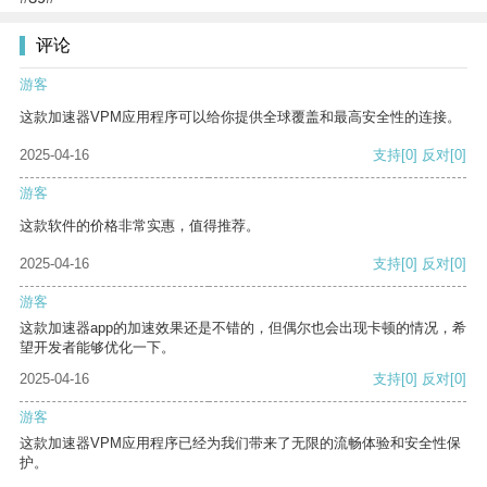
评论
游客
这款加速器VPM应用程序可以给你提供全球覆盖和最高安全性的连接。
2025-04-16
支持
[0]
反对
[0]
游客
这款软件的价格非常实惠，值得推荐。
2025-04-16
支持
[0]
反对
[0]
游客
这款加速器app的加速效果还是不错的，但偶尔也会出现卡顿的情况，希
望开发者能够优化一下。
2025-04-16
支持
[0]
反对
[0]
游客
这款加速器VPM应用程序已经为我们带来了无限的流畅体验和安全性保
护。