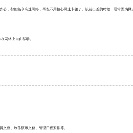
作办公，都能畅享高速网络，再也不用担心网速卡顿了。以前出差的时候，经常因为网
你在网络上自由移动。
编辑文档、制作演示文稿、管理日程安排等。