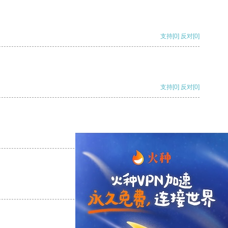
支持
[0]
反对
[0]
支持
[0]
反对
[0]
支持
[0]
反对
[0]
支持
[0]
反对
[0]