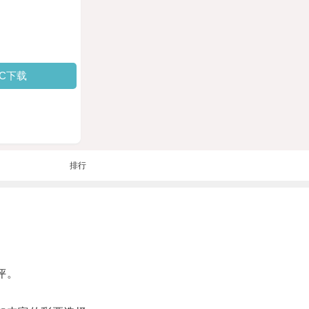
PC下载
排行
评。