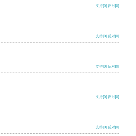
支持
[0]
反对
[0]
支持
[0]
反对
[0]
支持
[0]
反对
[0]
支持
[0]
反对
[0]
支持
[0]
反对
[0]