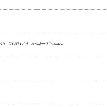
操作。我不用看说明书，就可以轻松使用这款app。
。
。