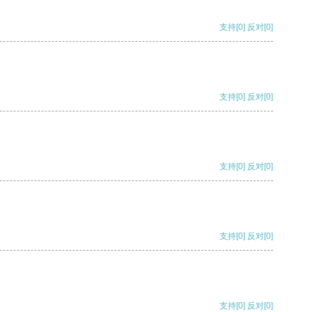
支持
[0]
反对
[0]
支持
[0]
反对
[0]
支持
[0]
反对
[0]
支持
[0]
反对
[0]
支持
[0]
反对
[0]