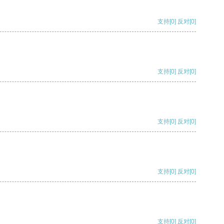
支持
[0]
反对
[0]
支持
[0]
反对
[0]
支持
[0]
反对
[0]
支持
[0]
反对
[0]
支持
[0]
反对
[0]