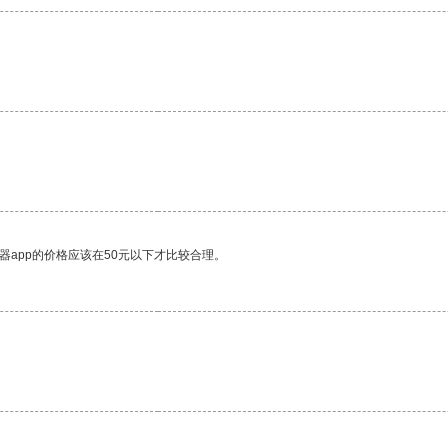
器app的价格应该在50元以下才比较合理。