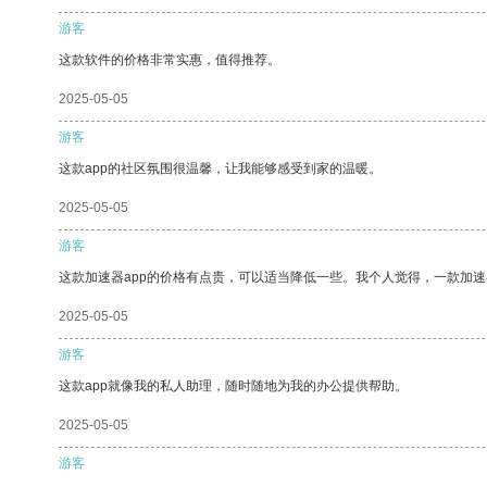
游客
这款软件的价格非常实惠，值得推荐。
2025-05-05
游客
这款app的社区氛围很温馨，让我能够感受到家的温暖。
2025-05-05
游客
这款加速器app的价格有点贵，可以适当降低一些。我个人觉得，一款加速
2025-05-05
游客
这款app就像我的私人助理，随时随地为我的办公提供帮助。
2025-05-05
游客