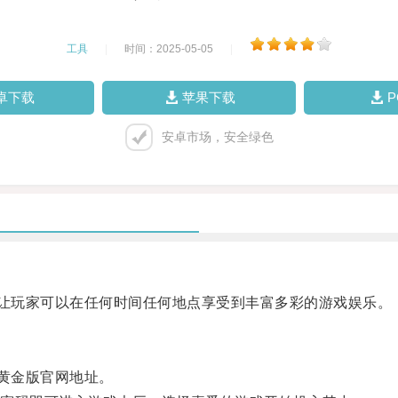
工具
|
时间：2025-05-05
|
卓下载
苹果下载
安卓市场，安全绿色
，让玩家可以在任何时间任何地点享受到丰富多彩的游戏娱乐。
机黄金版官网地址。