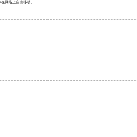
你在网络上自由移动。