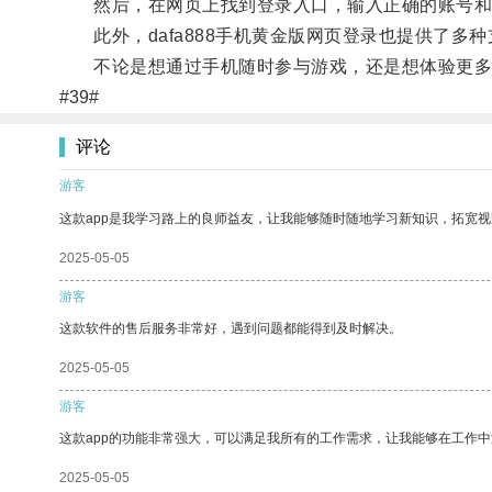
然后，在网页上找到登录入口，输入正确的账号和
此外，dafa888手机黄金版网页登录也提供了多
不论是想通过手机随时参与游戏，还是想体验更多在线
#39#
评论
游客
这款app是我学习路上的良师益友，让我能够随时随地学习新知识，拓宽视
2025-05-05
游客
这款软件的售后服务非常好，遇到问题都能得到及时解决。
2025-05-05
游客
这款app的功能非常强大，可以满足我所有的工作需求，让我能够在工作
2025-05-05