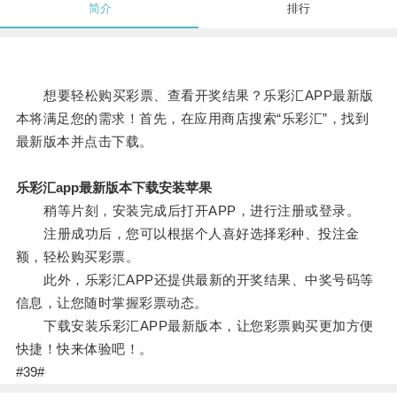
简介
排行
想要轻松购买彩票、查看开奖结果？乐彩汇APP最新版
本将满足您的需求！首先，在应用商店搜索“乐彩汇”，找到
最新版本并点击下载。
乐彩汇app最新版本下载安装苹果
稍等片刻，安装完成后打开APP，进行注册或登录。
注册成功后，您可以根据个人喜好选择彩种、投注金
额，轻松购买彩票。
此外，乐彩汇APP还提供最新的开奖结果、中奖号码等
信息，让您随时掌握彩票动态。
下载安装乐彩汇APP最新版本，让您彩票购买更加方便
快捷！快来体验吧！。
#39#