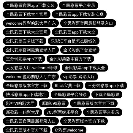
全民彩票官网app下载安装
全民彩票平台登录
全民彩票下载大全官网
全民彩票app下载安装安卓
welcome盈彩购彩大厅广东
全民彩票官网最新登录入口
全民彩票下载大全官网
全民彩票app下载大全
全民彩票安卓版下载
乐彩汇平台是怎么赚钱的
全民彩票官网最新登录入口
全民彩票平台登录
三分钟彩票app下载
全民彩票版本官方下载
大发彩票大厅-welcome环球
全民彩票app下载大全
welcome盈彩购彩大厅广东
vip彩票-购彩大厅
全民彩票版本官方下载
6hck宝典下载
三分钟彩票app下载
快乐彩票app下载地址
全民彩票平台登录
下载全民彩票
彩神Vl购彩大厅
原版699彩票
全民彩票版本官方下载
新盈彩一购彩大厅
703彩票娱乐平台
全民彩票平台登录
全民彩票官网最新登录入口
全民彩票版本官方下载
全民彩票版本官方下载
6f彩票welcome