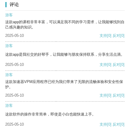
评论
游客
这款app的课程非常丰富，可以满足我不同的学习需求，让我能够找到自
己感兴趣的知识。
2025-05-10
支持
[0]
反对
[0]
游客
这款app是我社交的好帮手，让我能够与朋友保持联系，分享生活点滴。
2025-05-10
支持
[0]
反对
[0]
游客
这款加速器VPM应用程序已经为我们带来了无限的流畅体验和安全性保
护。
2025-05-10
支持
[0]
反对
[0]
游客
这款软件的操作非常简单，即使是小白也能快速上手。
2025-05-10
支持
[0]
反对
[0]