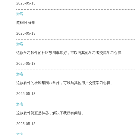
2025-05-13
游客
超棒啊 好用
2025-05-13
游客
这款学习软件的社区氛围非常好，可以与其他学习者交流学习心得。
2025-05-13
游客
这款软件的社区氛围非常好，可以与其他用户交流学习心得。
2025-05-13
游客
这款软件简直是神器，解决了我所有问题。
2025-05-13
游客