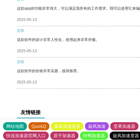
这款app的功能非常强大，可以满足我所有的工作需求。我可以使用它来
2025-05-13
游客
这款软件的设计非常人性化，使用起来非常舒服。
2025-05-13
游客
这款软件的价格非常实惠，值得推荐。
2025-05-13
友情链接
网站地图
QuickQ
旋风加速度器
旋风加速
坚果加速器
快连加速器官网入口
原子加速器
快鸭加速器
旋风加速度器