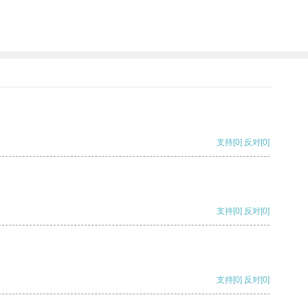
支持
[0]
反对
[0]
支持
[0]
反对
[0]
支持
[0]
反对
[0]