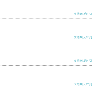
支持
[0]
反对
[0]
支持
[0]
反对
[0]
支持
[0]
反对
[0]
支持
[0]
反对
[0]