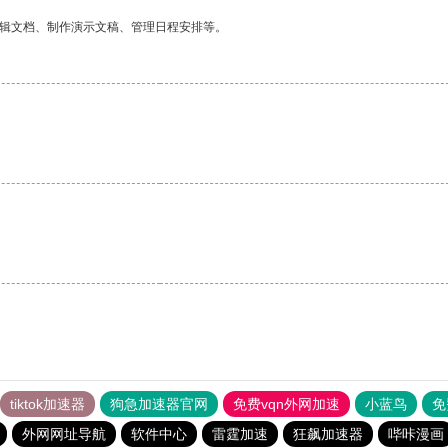
编辑文档、制作演示文稿、管理日程安排等。
tiktok加速器
狗急加速器官网
免费vqn外网加速
小蓝鸟
免
外网网址导航
软件中心
雷霆加速
狂飙加速器
哔咔漫画