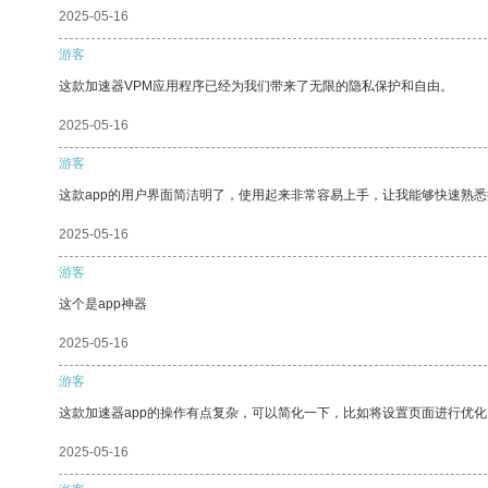
2025-05-16
游客
这款加速器VPM应用程序已经为我们带来了无限的隐私保护和自由。
2025-05-16
游客
这款app的用户界面简洁明了，使用起来非常容易上手，让我能够快速熟
2025-05-16
游客
这个是app神器
2025-05-16
游客
这款加速器app的操作有点复杂，可以简化一下，比如将设置页面进行优化
2025-05-16