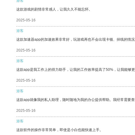
游客
这款游戏的剧情非常感人，让我久久不能忘怀。
2025-05-16
游客
这款加速器app的加速效果非常好，玩游戏再也不会出现卡顿、掉线的情况
2025-05-16
游客
这款app是我工作上的得力助手，让我的工作效率提高了50%，让我能够
2025-05-16
游客
这款app就像我的私人助理，随时随地为我的办公提供帮助。我经常需要查
2025-05-16
游客
这款软件的操作非常简单，即使是小白也能快速上手。