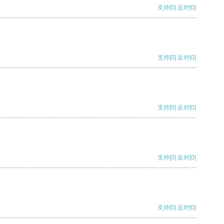
支持
[0]
反对
[0]
支持
[0]
反对
[0]
支持
[0]
反对
[0]
支持
[0]
反对
[0]
支持
[0]
反对
[0]