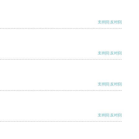
支持
[0]
反对
[0]
支持
[0]
反对
[0]
支持
[0]
反对
[0]
支持
[0]
反对
[0]