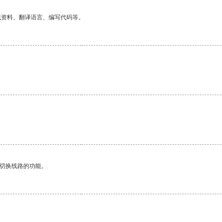
找资料、翻译语言、编写代码等。
。
动切换线路的功能。