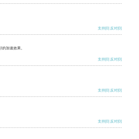
支持
[0]
反对
[0]
好的加速效果。
支持
[0]
反对
[0]
支持
[0]
反对
[0]
支持
[0]
反对
[0]