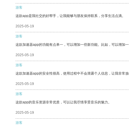
游客
这款app是我社交的好帮手，让我能够与朋友保持联系，分享生活点滴。
2025-05-19
游客
这款加速器app的功能有点单一，可以增加一些新功能。比如，可以增加
2025-05-19
游客
这款加速器app的安全性很高，使用过程中不会泄露个人信息，让我非常放
2025-05-19
游客
这款app的音乐资源非常优质，可以让我尽情享受音乐的魅力。
2025-05-19
游客