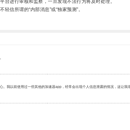
平台进行审核和监察，一旦发现不法行为将及时处理。
信所谓的“内部消息”或“独家预测”。
。
放心。我以前使用过一些其他的加速器app，经常会出现个人信息泄露的情况，这让我