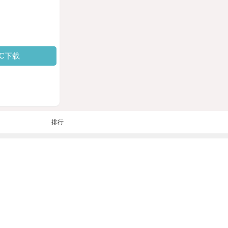
PC下载
排行