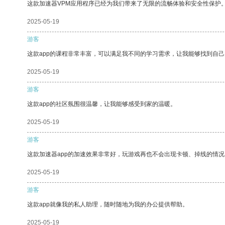
这款加速器VPM应用程序已经为我们带来了无限的流畅体验和安全性保护
2025-05-19
游客
这款app的课程非常丰富，可以满足我不同的学习需求，让我能够找到自
2025-05-19
游客
这款app的社区氛围很温馨，让我能够感受到家的温暖。
2025-05-19
游客
这款加速器app的加速效果非常好，玩游戏再也不会出现卡顿、掉线的情况
2025-05-19
游客
这款app就像我的私人助理，随时随地为我的办公提供帮助。
2025-05-19