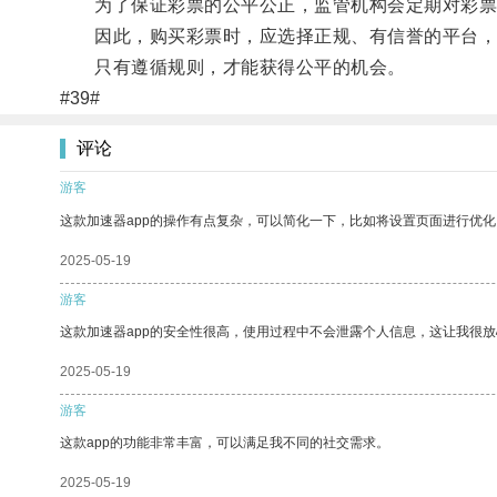
为了保证彩票的公平公正，监管机构会定期对彩票
因此，购买彩票时，应选择正规、有信誉的平台，不轻
只有遵循规则，才能获得公平的机会。
#39#
评论
游客
这款加速器app的操作有点复杂，可以简化一下，比如将设置页面进行优化
2025-05-19
游客
这款加速器app的安全性很高，使用过程中不会泄露个人信息，这让我很
2025-05-19
游客
这款app的功能非常丰富，可以满足我不同的社交需求。
2025-05-19