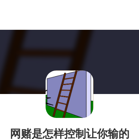
网赌是怎样控制让你输的