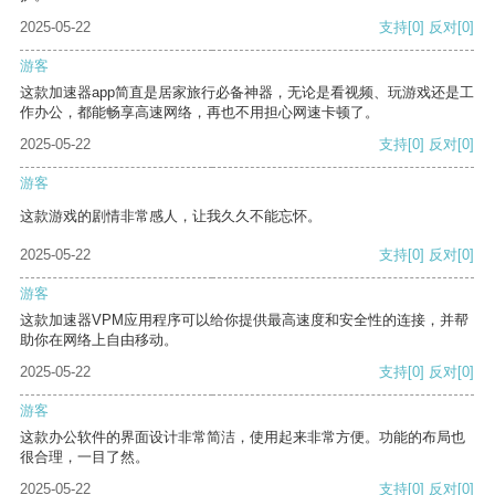
2025-05-22
支持
[0]
反对
[0]
游客
这款加速器app简直是居家旅行必备神器，无论是看视频、玩游戏还是工
作办公，都能畅享高速网络，再也不用担心网速卡顿了。
2025-05-22
支持
[0]
反对
[0]
游客
这款游戏的剧情非常感人，让我久久不能忘怀。
2025-05-22
支持
[0]
反对
[0]
游客
这款加速器VPM应用程序可以给你提供最高速度和安全性的连接，并帮
助你在网络上自由移动。
2025-05-22
支持
[0]
反对
[0]
游客
这款办公软件的界面设计非常简洁，使用起来非常方便。功能的布局也
很合理，一目了然。
2025-05-22
支持
[0]
反对
[0]