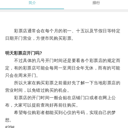
简介
排行
彩票店通常会在每个月的初一、十五以及节假日等特定
日期开门营业，方便市民购买彩票。
明天彩票店开门吗?
不过具体的几号开门时间还是要看各个彩票店的规定而
定，有的彩票店可能会每周一至周日全年无休，而有的可能
只会在周末开门。
所以大家在购买彩票之前最好先了解一下当地彩票店的
营业时间，以免错过购买的机会。
彩票店的开门时间一般会贴在店铺门口或者在网上公
布，大家可以提前查询好再前往购买。
希望每位购彩者都能买到心仪的号码，实现自己的梦
想。
#39#