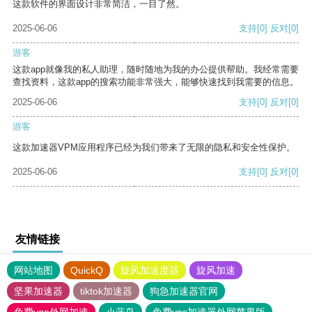
这款软件的界面设计非常简洁，一目了然。
2025-06-06
支持
[0]
反对
[0]
游客
这款app就像我的私人助理，随时随地为我的办公提供帮助。我经常需要
查找资料，这款app的搜索功能非常强大，能够快速找到我需要的信息。
2025-06-06
支持
[0]
反对
[0]
游客
这款加速器VPM应用程序已经为我们带来了无限的隐私和安全性保护。
2025-06-06
支持
[0]
反对
[0]
友情链接
网站地图
QuickQ
旋风加速度器
旋风加速
坚果加速器
tiktok加速器
狗急加速器官网