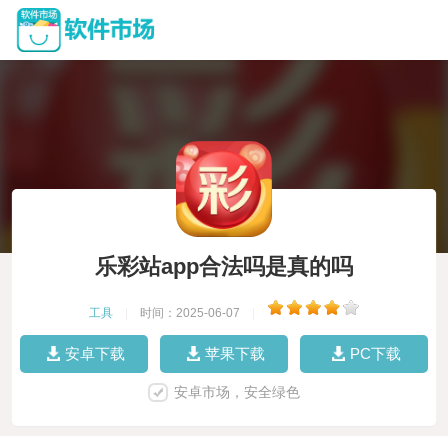
乐彩站app合法吗是真的吗
工具
|
时间：2025-06-07
|
安卓下载
苹果下载
PC下载
安卓市场，安全绿色