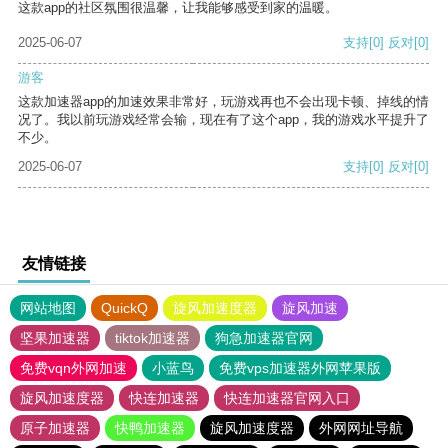
这款app的社区氛围很温馨，让我能够感受到家的温暖。
2025-06-07
支持
[0]
反对
[0]
游客
这款加速器app的加速效果非常好，玩游戏再也不会出现卡顿、掉线的情
况了。我以前玩游戏经常会输，现在有了这个app，我的游戏水平提升了
不少。
2025-06-07
支持
[0]
反对
[0]
友情链接
网站地图
QuickQ
旋风加速度器
旋风加速
坚果加速器
tiktok加速器
狗急加速器官网
免费vqn外网加速
小蓝鸟
免费vps加速器外网苹果版
旋风加速度器
快连加速器
快连加速器官网入口
原子加速器
快鸭加速器
旋风加速度器
外网网址导航