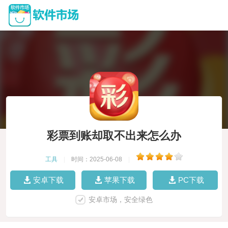
彩票到账却取不出来怎么办
工具
|
时间：2025-06-08
|
安卓下载
苹果下载
PC下载
安卓市场，安全绿色