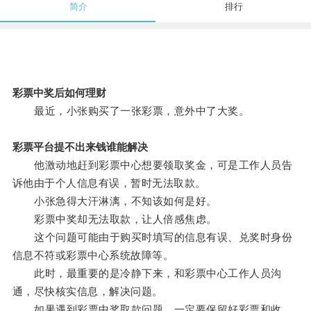
简介
排行
彩票中奖后如何理财
最近，小张购买了一张彩票，意外中了大奖。
彩票平台提不出来钱谁能解决
他激动地赶到彩票中心想要领取奖金，可是工作人员告
诉他由于个人信息有误，暂时无法取款。
小张急得大汗淋漓，不知该如何是好。
彩票中奖却无法取款，让人倍感焦虑。
这个问题可能由于购买时填写的信息有误、兑奖时身份
信息不符或彩票中心系统故障等。
此时，最重要的是冷静下来，和彩票中心工作人员沟
通，尽快核实信息，解决问题。
如果遇到彩票中奖取款问题，一定要保留好彩票和收