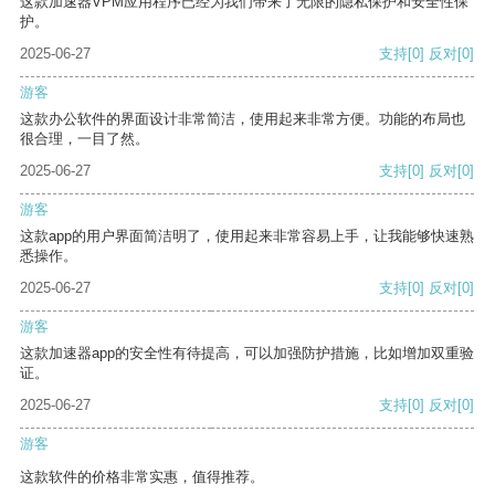
这款加速器VPM应用程序已经为我们带来了无限的隐私保护和安全性保
护。
2025-06-27
支持
[0]
反对
[0]
游客
这款办公软件的界面设计非常简洁，使用起来非常方便。功能的布局也
很合理，一目了然。
2025-06-27
支持
[0]
反对
[0]
游客
这款app的用户界面简洁明了，使用起来非常容易上手，让我能够快速熟
悉操作。
2025-06-27
支持
[0]
反对
[0]
游客
这款加速器app的安全性有待提高，可以加强防护措施，比如增加双重验
证。
2025-06-27
支持
[0]
反对
[0]
游客
这款软件的价格非常实惠，值得推荐。