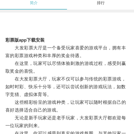
简介
排行
彩票版app下载安装
大发彩票大厅是一个备受玩家喜爱的游戏平台，拥有丰
富的彩票游戏种类和丰厚的奖金待遇。
在这里，玩家可以尽情体验刺激的游戏过程，感受到赢
取奖金的喜悦。
在大发彩票大厅，玩家不仅可以参与传统的彩票游戏，
如时时彩、快乐十分等，还可以尝试创新的游戏玩法，如数
字竞猜、虚拟体育等。
这些精彩纷呈的游戏种类，让玩家可以随时根据自己的
喜好选择适合自己的游戏。
无论是新手玩家还是老手玩家，大发彩票大厅都欢迎每
一位玩家的到来。
在这里，你可以感受到真实的游戏氛围，与其他玩家一