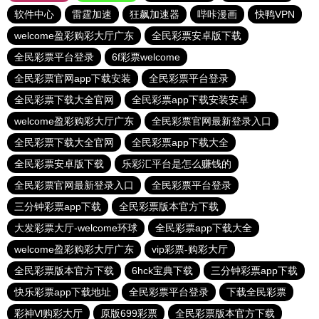
软件中心
雷霆加速
狂飙加速器
哔咔漫画
快鸭VPN
welcome盈彩购彩大厅广东
全民彩票安卓版下载
全民彩票平台登录
6f彩票welcome
全民彩票官网app下载安装
全民彩票平台登录
全民彩票下载大全官网
全民彩票app下载安装安卓
welcome盈彩购彩大厅广东
全民彩票官网最新登录入口
全民彩票下载大全官网
全民彩票app下载大全
全民彩票安卓版下载
乐彩汇平台是怎么赚钱的
全民彩票官网最新登录入口
全民彩票平台登录
三分钟彩票app下载
全民彩票版本官方下载
大发彩票大厅-welcome环球
全民彩票app下载大全
welcome盈彩购彩大厅广东
vip彩票-购彩大厅
全民彩票版本官方下载
6hck宝典下载
三分钟彩票app下载
快乐彩票app下载地址
全民彩票平台登录
下载全民彩票
彩神Vl购彩大厅
原版699彩票
全民彩票版本官方下载