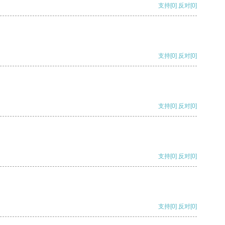
支持
[0]
反对
[0]
支持
[0]
反对
[0]
支持
[0]
反对
[0]
支持
[0]
反对
[0]
支持
[0]
反对
[0]