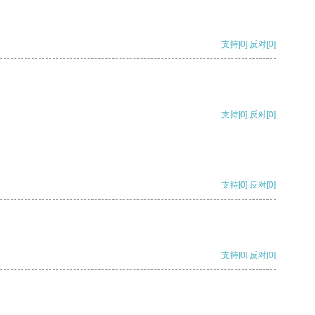
支持
[0]
反对
[0]
支持
[0]
反对
[0]
支持
[0]
反对
[0]
支持
[0]
反对
[0]