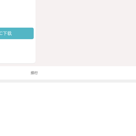
PC下载
排行
。