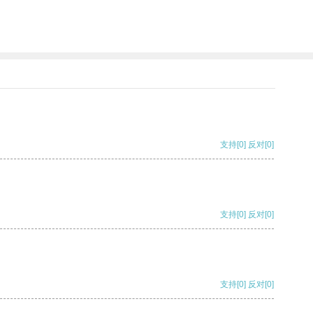
支持
[0]
反对
[0]
支持
[0]
反对
[0]
支持
[0]
反对
[0]