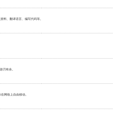
找资料、翻译语言、编写代码等。
中游刃有余。
你在网络上自由移动。