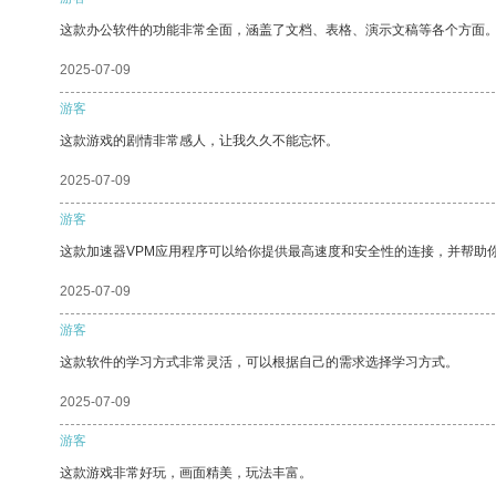
这款办公软件的功能非常全面，涵盖了文档、表格、演示文稿等各个方面
2025-07-09
游客
这款游戏的剧情非常感人，让我久久不能忘怀。
2025-07-09
游客
这款加速器VPM应用程序可以给你提供最高速度和安全性的连接，并帮助
2025-07-09
游客
这款软件的学习方式非常灵活，可以根据自己的需求选择学习方式。
2025-07-09
游客
这款游戏非常好玩，画面精美，玩法丰富。