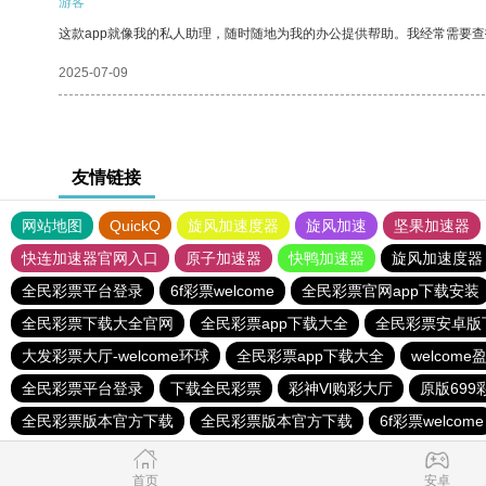
游客
这款app就像我的私人助理，随时随地为我的办公提供帮助。我经常需要查
2025-07-09
友情链接
网站地图
QuickQ
旋风加速度器
旋风加速
坚果加速器
快连加速器官网入口
原子加速器
快鸭加速器
旋风加速度器
全民彩票平台登录
6f彩票welcome
全民彩票官网app下载安装
全民彩票下载大全官网
全民彩票app下载大全
全民彩票安卓版
大发彩票大厅-welcome环球
全民彩票app下载大全
welcom
全民彩票平台登录
下载全民彩票
彩神Vl购彩大厅
原版699
全民彩票版本官方下载
全民彩票版本官方下载
6f彩票welcome
首页
安卓