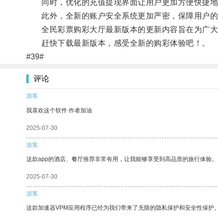
同时，优化的充值提现界面让用户更加方便快捷地
此外，全新的账户安全系统更加严密，保障用户的
全民彩票购彩大厅最新版本的更新内容旨在为广大彩
赶快下载最新版本，感受全新的购彩体验吧！。
#39#
评论
游客
我喜欢这个软件 作者加油
2025-07-30
游客
这款app的酒店、餐厅推荐非常有用，让我能够享受到高品质的旅行体验。
2025-07-30
游客
这款加速器VPM应用程序已经为我们带来了无限的隐私保护和安全性保护