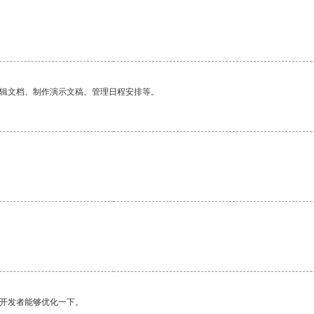
编辑文档、制作演示文稿、管理日程安排等。
望开发者能够优化一下。