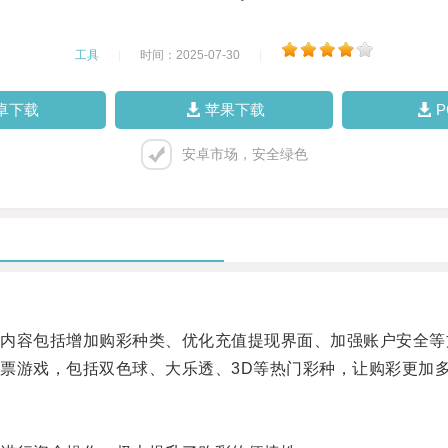
工具
|
时间：2025-07-30
|
卓下载
苹果下载
安卓市场，安全绿色
容包括增加购彩种类、优化充值提现界面、加强账户安全等
游戏，包括双色球、大乐透、3D等热门彩种，让购彩更加