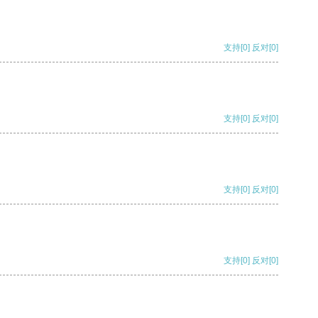
支持
[0]
反对
[0]
支持
[0]
反对
[0]
支持
[0]
反对
[0]
支持
[0]
反对
[0]