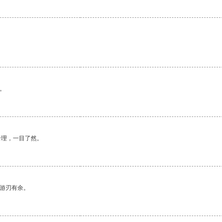
。
合理，一目了然。
中游刃有余。