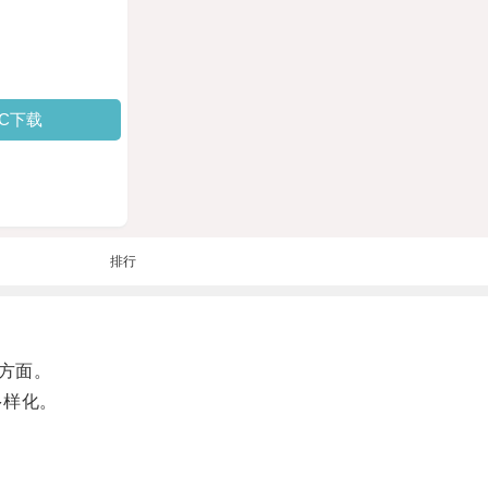
PC下载
排行
方面。
多样化。