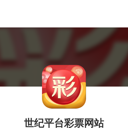
世纪平台彩票网站