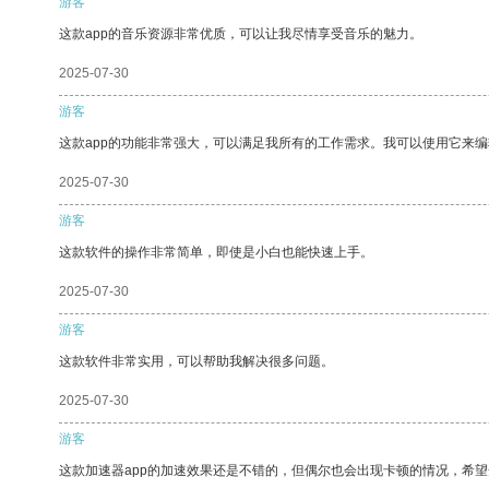
游客
这款app的音乐资源非常优质，可以让我尽情享受音乐的魅力。
2025-07-30
游客
这款app的功能非常强大，可以满足我所有的工作需求。我可以使用它来
2025-07-30
游客
这款软件的操作非常简单，即使是小白也能快速上手。
2025-07-30
游客
这款软件非常实用，可以帮助我解决很多问题。
2025-07-30
游客
这款加速器app的加速效果还是不错的，但偶尔也会出现卡顿的情况，希