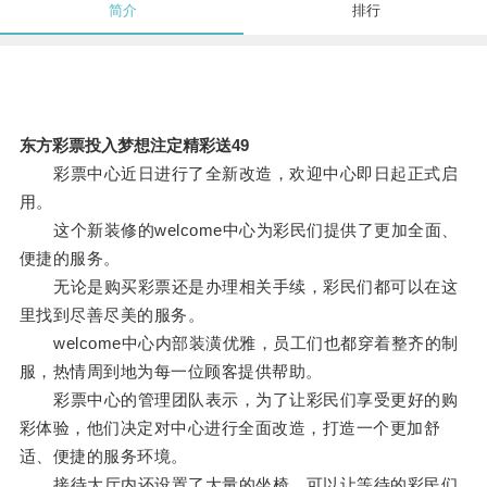
简介
排行
东方彩票投入梦想注定精彩送49
彩票中心近日进行了全新改造，欢迎中心即日起正式启
用。
这个新装修的welcome中心为彩民们提供了更加全面、
便捷的服务。
无论是购买彩票还是办理相关手续，彩民们都可以在这
里找到尽善尽美的服务。
welcome中心内部装潢优雅，员工们也都穿着整齐的制
服，热情周到地为每一位顾客提供帮助。
彩票中心的管理团队表示，为了让彩民们享受更好的购
彩体验，他们决定对中心进行全面改造，打造一个更加舒
适、便捷的服务环境。
接待大厅内还设置了大量的坐椅，可以让等待的彩民们