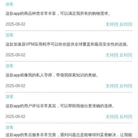
游客
这款app的商品种类非常丰富，可以满足我所有的购物需求。
2025-08-02
支持
[0]
反对
[0]
游客
这款加速器VPM应用程序可以给你提供全球覆盖和最高安全性的连接。
2025-08-02
支持
[0]
反对
[0]
游客
这款app就像我的私人导师，带领我探索知识的奥秘。
2025-08-02
支持
[0]
反对
[0]
游客
这款app的用户评论非常真实，可以帮助我做出更准确的选择。
2025-08-02
支持
[0]
反对
[0]
游客
这款app的售后服务非常完善，遇到问题总是能够得到妥善解决，让我能