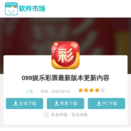
099娱乐彩票最新版本更新内容
工具
|
时间：2025-08-02
|
安卓下载
苹果下载
PC下载
安卓市场，安全绿色