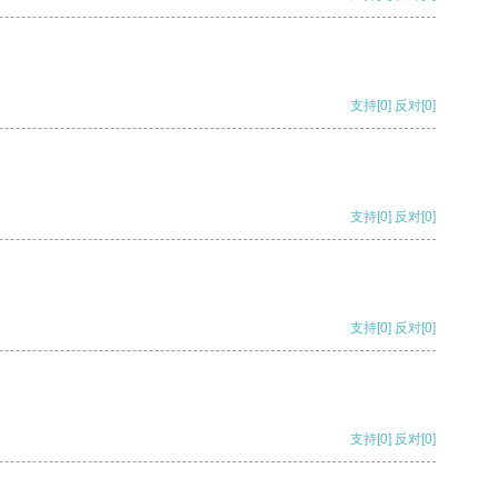
支持
[0]
反对
[0]
支持
[0]
反对
[0]
支持
[0]
反对
[0]
支持
[0]
反对
[0]