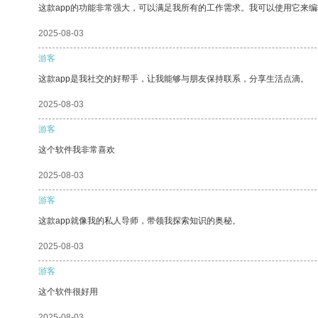
这款app的功能非常强大，可以满足我所有的工作需求。我可以使用它来
2025-08-03
游客
这款app是我社交的好帮手，让我能够与朋友保持联系，分享生活点滴。
2025-08-03
游客
这个软件我非常喜欢
2025-08-03
游客
这款app就像我的私人导师，带领我探索知识的奥秘。
2025-08-03
游客
这个软件很好用
2025-08-03