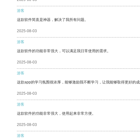
游客
这款软件简直是神器，解决了我所有问题。
2025-08-03
游客
这款软件的功能非常强大，可以满足我日常使用的需求。
2025-08-03
游客
这款app的学习氛围很浓厚，能够激励我不断学习，让我能够取得更好的成
2025-08-03
游客
这款软件的功能非常强大，使用起来非常方便。
2025-08-03
游客