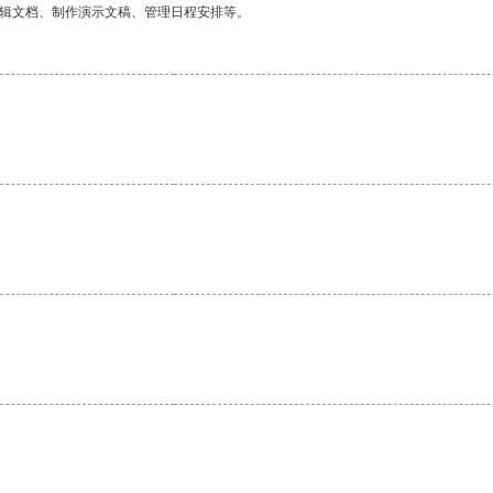
编辑文档、制作演示文稿、管理日程安排等。