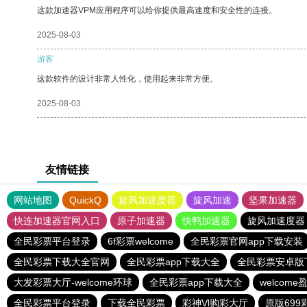
这款加速器VPM应用程序可以给你提供最高速度和安全性的连接。
2025-08-03
游客
这款软件的设计非常人性化，使用起来非常方便。
2025-08-03
友情链接
网站地图
QuickQ
旋风加速度器
旋风加速
坚果加速器
快连加速器官网入口
原子加速器
快鸭加速器
旋风加速度器
全民彩票平台登录
6f彩票welcome
全民彩票官网app下载安装
全民彩票下载大全官网
全民彩票app下载大全
全民彩票安卓版
大发彩票大厅-welcome环球
全民彩票app下载大全
welcom
全民彩票平台登录
下载全民彩票
彩神Vl购彩大厅
原版699