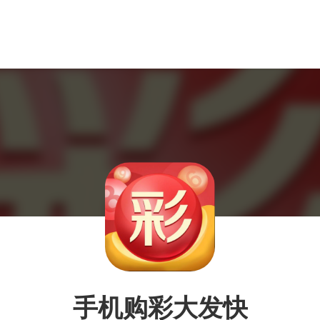
手机购彩大发快