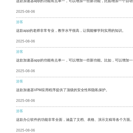
这款加速器app的功能有点单一，可以增加一些新功能，比如增加一个自
2025-08-06
游客
这款app的老师非常专业，教学水平很高，让我能够学到实用的知识。
2025-08-06
游客
这款加速器app的功能有点单一，可以增加一些新功能。比如，可以增加
2025-08-06
游客
这款加速器VPM应用程序提供了顶级的安全性和隐私保护。
2025-08-06
游客
这款办公软件的功能非常全面，涵盖了文档、表格、演示文稿等各个方面
2025-08-06