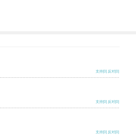
支持
[0]
反对
[0]
支持
[0]
反对
[0]
支持
[0]
反对
[0]