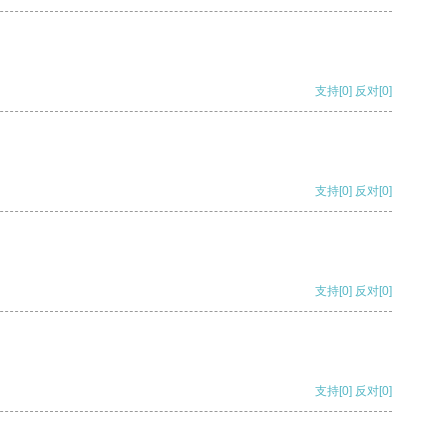
支持
[0]
反对
[0]
支持
[0]
反对
[0]
支持
[0]
反对
[0]
支持
[0]
反对
[0]