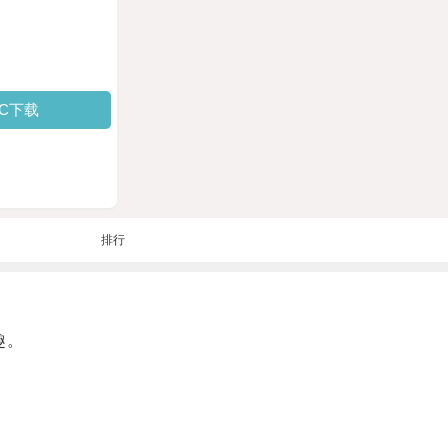
PC下载
排行
趣。