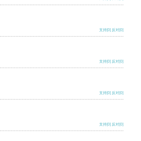
支持
[0]
反对
[0]
支持
[0]
反对
[0]
支持
[0]
反对
[0]
支持
[0]
反对
[0]