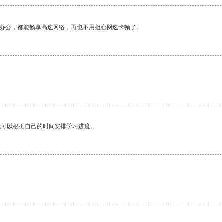
作办公，都能畅享高速网络，再也不用担心网速卡顿了。
。
我可以根据自己的时间安排学习进度。