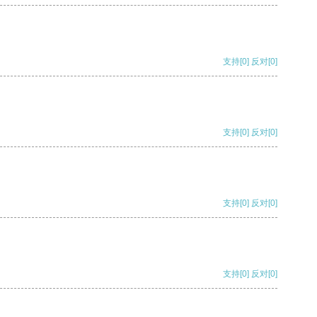
支持
[0]
反对
[0]
支持
[0]
反对
[0]
支持
[0]
反对
[0]
支持
[0]
反对
[0]