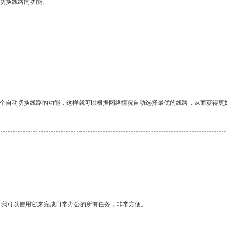
动切换线路的功能。
一个自动切换线路的功能，这样就可以根据网络情况自动选择最优的线路，从而获得更
。我可以使用它来完成日常办公的所有任务，非常方便。