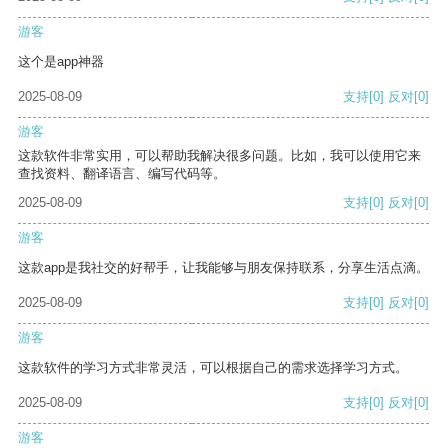
游客
这个是app神器
2025-08-09
支持
[0]
反对
[0]
游客
这款软件非常实用，可以帮助我解决很多问题。比如，我可以使用它来
查找资料、翻译语言、编写代码等。
2025-08-09
支持
[0]
反对
[0]
游客
这款app是我社交的好帮手，让我能够与朋友保持联系，分享生活点滴。
2025-08-09
支持
[0]
反对
[0]
游客
这款软件的学习方式非常灵活，可以根据自己的需求选择学习方式。
2025-08-09
支持
[0]
反对
[0]
游客