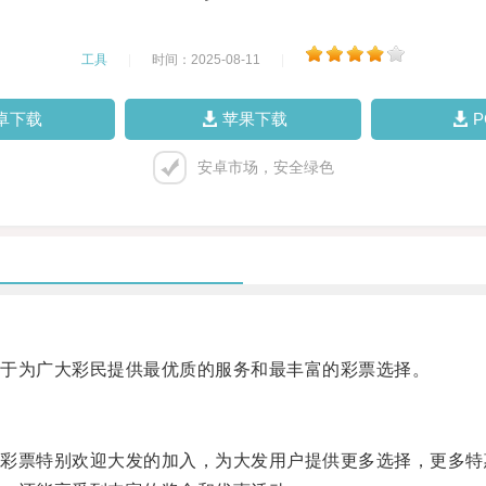
工具
|
时间：2025-08-11
|
卓下载
苹果下载
安卓市场，安全绿色
于为广大彩民提供最优质的服务和最丰富的彩票选择。
票特别欢迎大发的加入，为大发用户提供更多选择，更多特