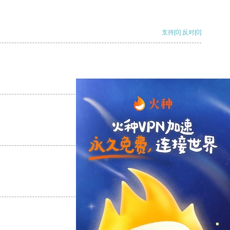
支持
[0]
反对
[0]
支持
[0]
反对
[0]
支持
[0]
反对
[0]
支持
[0]
反对
[0]