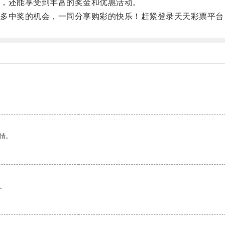
，还能享受到丰富的奖金和优惠活动。
中奖的机会，一同分享购彩的快乐！赶紧登录天天彩票平台
情。
。