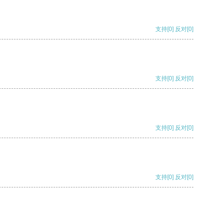
支持
[0]
反对
[0]
支持
[0]
反对
[0]
支持
[0]
反对
[0]
支持
[0]
反对
[0]