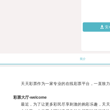
安
简介
天天彩票作为一家专业的在线彩票平台，一直致力
彩票大厅-welcome
最近，为了让更多彩民尽享刺激的购彩乐趣，天天彩