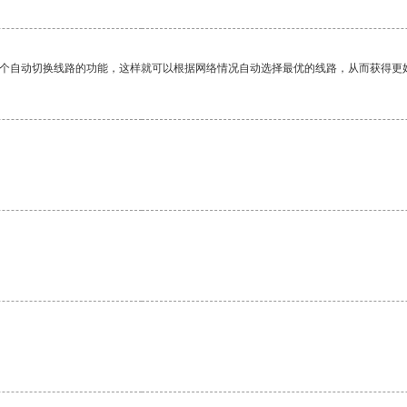
一个自动切换线路的功能，这样就可以根据网络情况自动选择最优的线路，从而获得更