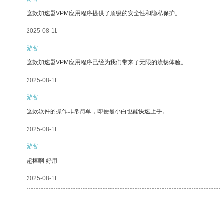
这款加速器VPM应用程序提供了顶级的安全性和隐私保护。
2025-08-11
游客
这款加速器VPM应用程序已经为我们带来了无限的流畅体验。
2025-08-11
游客
这款软件的操作非常简单，即使是小白也能快速上手。
2025-08-11
游客
超棒啊 好用
2025-08-11