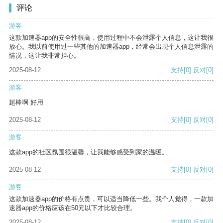
评论
游客
这款加速器app的安全性很高，使用过程中不会泄露个人信息，这让我很
放心。我以前使用过一些其他的加速器app，经常会出现个人信息泄露的
情况，这让我非常担心。
2025-08-12
支持
[0]
反对
[0]
游客
超棒啊 好用
2025-08-12
支持
[0]
反对
[0]
游客
这款app的社区氛围很温馨，让我能够感受到家的温暖。
2025-08-12
支持
[0]
反对
[0]
游客
这款加速器app的价格有点贵，可以适当降低一些。我个人觉得，一款加
速器app的价格应该在50元以下才比较合理。
2025-08-12
支持
[0]
反对
[0]