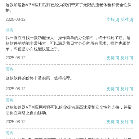
这款加速器VPM应用程序已经为我们带来了无限的流畅体验和安全性保
护。
2025-08-12
支持
[0]
反对
[0]
游客
我一直在寻找一款功能强大、操作简单的办公软件，终于找到了它。这
款软件的功能非常强大，可以满足我日常办公的所有需求。操作也很简
单，即使是小白也能快速上手。
2025-08-12
支持
[0]
反对
[0]
游客
这款软件的价格非常实惠，值得推荐。
2025-08-12
支持
[0]
反对
[0]
游客
这款加速器VPM应用程序可以给你提供最高速度和安全性的连接，并帮
助你在网络上自由移动。
2025-08-12
支持
[0]
反对
[0]
游客