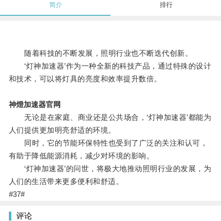
简介
排行
随着科技的不断发展，照明行业也不断迭代创新。
‘灯神加速器’作为一种全新的科技产品，通过特殊的设计
和技术，可以将灯具的亮度和效率提升数倍。
神燈加速器官网
无论是在家庭、商业还是公共场合，‘灯神加速器’都能为
人们提供更加明亮舒适的环境。
同时，它的节能环保特性也受到了广泛的关注和认可，
有助于降低能源消耗，减少对环境的影响。
‘灯神加速器’的问世，将极大地推动照明行业的发展，为
人们的生活带来更多便利和舒适。
#37#
评论