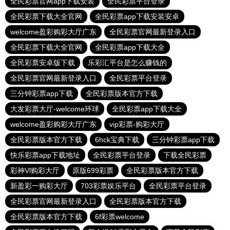
全民彩票官网app下载安装
全民彩票平台登录
全民彩票下载大全官网
全民彩票app下载安装安卓
welcome盈彩购彩大厅广东
全民彩票官网最新登录入口
全民彩票下载大全官网
全民彩票app下载大全
全民彩票安卓版下载
乐彩汇平台是怎么赚钱的
全民彩票官网最新登录入口
全民彩票平台登录
三分钟彩票app下载
全民彩票版本官方下载
大发彩票大厅-welcome环球
全民彩票app下载大全
welcome盈彩购彩大厅广东
vip彩票-购彩大厅
全民彩票版本官方下载
6hck宝典下载
三分钟彩票app下载
快乐彩票app下载地址
全民彩票平台登录
下载全民彩票
彩神Vl购彩大厅
原版699彩票
全民彩票版本官方下载
新盈彩一购彩大厅
703彩票娱乐平台
全民彩票平台登录
全民彩票官网最新登录入口
全民彩票版本官方下载
全民彩票版本官方下载
6f彩票welcome