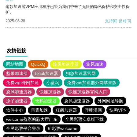
这款加速器VPM应用程序已经为我们带来了无限的隐私保护和安全性保
护。
2025-08-28
支持
[0]
反对
[0]
友情链接
网站地图
QuickQ
旋风加速度器
旋风加速
坚果加速器
tiktok加速器
狗急加速器官网
免费vqn外网加速
小蓝鸟
免费vps加速器外网苹果版
旋风加速度器
快连加速器
快连加速器官网入口
原子加速器
快鸭加速器
旋风加速度器
外网网址导航
软件中心
雷霆加速
狂飙加速器
哔咔漫画
快鸭VPN
welcome盈彩购彩大厅广东
全民彩票安卓版下载
全民彩票平台登录
6f彩票welcome