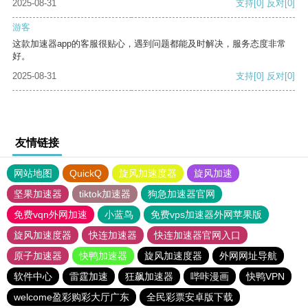
2025-08-31
支持
[0]
反对
[0]
游客
这款加速器app的客服很贴心，遇到问题都能及时解决，服务态度非常
好。
2025-08-31
支持
[0]
反对
[0]
友情链接
网站地图
QuickQ
旋风加速度器
旋风加速
坚果加速器
tiktok加速器
狗急加速器官网
免费vqn外网加速
小蓝鸟
免费vps加速器外网苹果版
旋风加速度器
快连加速器
快连加速器官网入口
原子加速器
快鸭加速器
旋风加速度器
外网网址导航
软件中心
雷霆加速
狂飙加速器
哔咔漫画
快鸭VPN
welcome盈彩购彩大厅广东
全民彩票安卓版下载