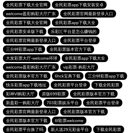
全民彩票下载大全官网
全民彩票app下载安装安卓
welcome盈彩购彩大厅广东
全民彩票官网最新登录入口
全民彩票下载大全官网
全民彩票app下载大全
全民彩票安卓版下载
乐彩汇平台是怎么赚钱的
全民彩票官网最新登录入口
全民彩票平台登录
三分钟彩票app下载
全民彩票版本官方下载
大发彩票大厅-welcome环球
全民彩票app下载大全
welcome盈彩购彩大厅广东
vip彩票-购彩大厅
全民彩票版本官方下载
6hck宝典下载
三分钟彩票app下载
快乐彩票app下载地址
全民彩票平台登录
下载全民彩票
彩神Vl购彩大厅
原版699彩票
全民彩票版本官方下载
新盈彩一购彩大厅
703彩票娱乐平台
全民彩票平台登录
全民彩票官网最新登录入口
全民彩票版本官方下载
全民彩票版本官方下载
6f彩票welcome
全民彩票平台换了吗
新人送29元彩金平台
下载全民彩票