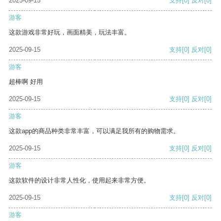
2025-09-15
支持
[0]
反对
[0]
游客
这款游戏非常好玩，画面精美，玩法丰富。
2025-09-15
支持
[0]
反对
[0]
游客
超棒啊 好用
2025-09-15
支持
[0]
反对
[0]
游客
这款app的商品种类非常丰富，可以满足我所有的购物需求。
2025-09-15
支持
[0]
反对
[0]
游客
这款软件的设计非常人性化，使用起来非常方便。
2025-09-15
支持
[0]
反对
[0]
游客