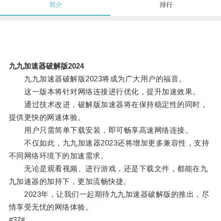
简介
排行
九九加速器破解版2024
九九加速器破解版2023将成为广大用户的福音。
这一版本将针对网络连接进行优化，提升加速效果。
通过技术改进，破解版加速器将在保持稳定性的同时，
提供更快的网速体验。
用户只需简单下载安装，即可畅享高速网络连接。
不仅如此，九九加速器2023还将增加更多兼容性，支持
不同网络环境下的加速需求。
无论是观看视频、进行游戏，还是下载文件，都能在九
九加速器的加持下，更加流畅快捷。
2023年，让我们一起期待九九加速器破解版的推出，尽
情享受无忧的网络体验。
#37#