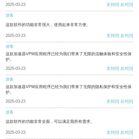
2025-03-23
支持
[0]
反对
[0]
游客
这款软件的功能非常强大，使用起来非常方便。
2025-03-23
支持
[0]
反对
[0]
游客
这款加速器VPM应用程序已经为我们带来了无限的流畅体验和安全性保
护。
2025-03-23
支持
[0]
反对
[0]
游客
这款加速器VPM应用程序已经为我们带来了无限的隐私保护和安全性保
护。
2025-03-23
支持
[0]
反对
[0]
游客
这款软件的功能非常全面，可以满足我所有需求。
2025-03-23
支持
[0]
反对
[0]