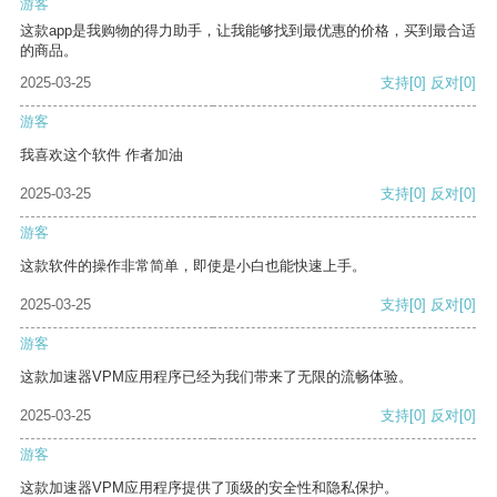
游客
这款app是我购物的得力助手，让我能够找到最优惠的价格，买到最合适
的商品。
2025-03-25
支持
[0]
反对
[0]
游客
我喜欢这个软件 作者加油
2025-03-25
支持
[0]
反对
[0]
游客
这款软件的操作非常简单，即使是小白也能快速上手。
2025-03-25
支持
[0]
反对
[0]
游客
这款加速器VPM应用程序已经为我们带来了无限的流畅体验。
2025-03-25
支持
[0]
反对
[0]
游客
这款加速器VPM应用程序提供了顶级的安全性和隐私保护。