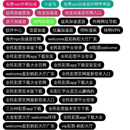
免费vqn外网加速
小蓝鸟
免费vps加速器外网苹果版
旋风加速度器
快连加速器
快连加速器官网入口
原子加速器
快鸭加速器
旋风加速度器
外网网址导航
软件中心
雷霆加速
狂飙加速器
哔咔漫画
快鸭VPN
海外npv加速器官网
welcome盈彩购彩大厅广东
全民彩票安卓版下载
全民彩票平台登录
6f彩票welcome
全民彩票官网app下载安装
全民彩票平台登录
全民彩票下载大全官网
全民彩票app下载安装安卓
welcome盈彩购彩大厅广东
全民彩票官网最新登录入口
全民彩票下载大全官网
全民彩票app下载大全
全民彩票安卓版下载
乐彩汇平台是怎么赚钱的
全民彩票官网最新登录入口
全民彩票平台登录
三分钟彩票app下载
全民彩票版本官方下载
大发彩票大厅-welcome环球
全民彩票app下载大全
welcome盈彩购彩大厅广东
vip彩票-购彩大厅