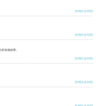
支持
[0]
反对
[0]
支持
[0]
反对
[0]
好的加速效果。
支持
[0]
反对
[0]
支持
[0]
反对
[0]
支持
[0]
反对
[0]