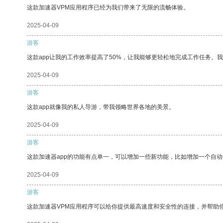
这款加速器VPM应用程序已经为我们带来了无限的流畅体验。
2025-04-09
游客
这款app让我的工作效率提高了50%，让我能够更轻松地完成工作任务。
2025-04-09
游客
这款app就像我的私人导游，带我领略世界各地的美景。
2025-04-09
游客
这款加速器app的功能有点单一，可以增加一些新功能，比如增加一个自
2025-04-09
游客
这款加速器VPM应用程序可以给你提供最高速度和安全性的连接，并帮助