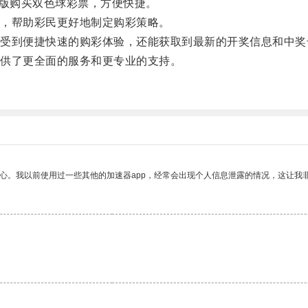
版购买双色球彩票，方便快捷。
，帮助彩民更好地制定购彩策略。
到便捷快速的购彩体验，还能获取到最新的开奖信息和中奖
供了更全面的服务和更专业的支持。
放心。我以前使用过一些其他的加速器app，经常会出现个人信息泄露的情况，这让我