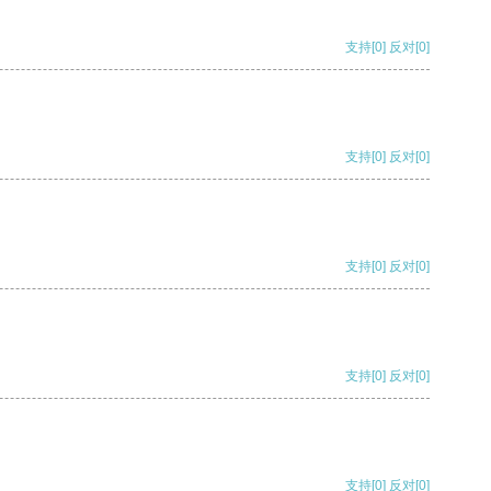
支持
[0]
反对
[0]
支持
[0]
反对
[0]
支持
[0]
反对
[0]
支持
[0]
反对
[0]
支持
[0]
反对
[0]