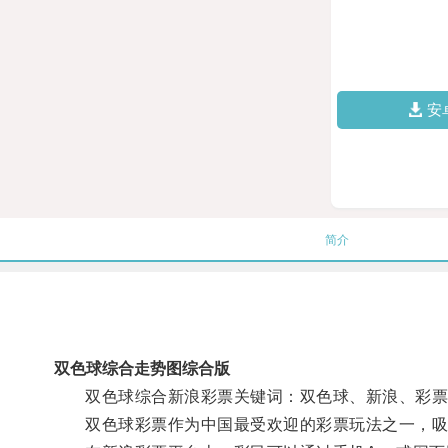
安
简介
双色球综合走势图综合版
双色球综合新浪彩票关键词：双色球、新浪、彩票、
双色球彩票作为中国最受欢迎的彩票玩法之一，吸