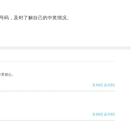
号码，及时了解自己的中奖情况。
非常担心。
支持
[0]
反对
[0]
支持
[0]
反对
[0]