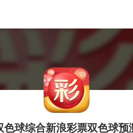
双色球综合新浪彩票双色球预