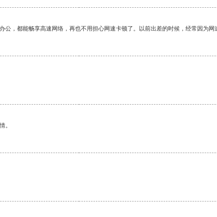
作办公，都能畅享高速网络，再也不用担心网速卡顿了。以前出差的时候，经常因为网
情。