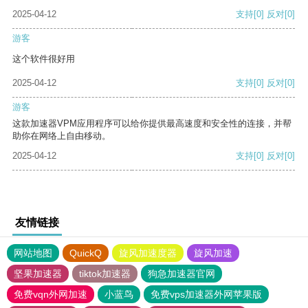
2025-04-12
支持
[0]
反对
[0]
游客
这个软件很好用
2025-04-12
支持
[0]
反对
[0]
游客
这款加速器VPM应用程序可以给你提供最高速度和安全性的连接，并帮
助你在网络上自由移动。
2025-04-12
支持
[0]
反对
[0]
友情链接
网站地图
QuickQ
旋风加速度器
旋风加速
坚果加速器
tiktok加速器
狗急加速器官网
免费vqn外网加速
小蓝鸟
免费vps加速器外网苹果版