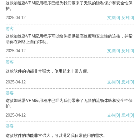
这款加速器VPM应用程序已经为我们带来了无限的隐私保护和安全性保
护。
2025-04-12
支持
[0]
反对
[0]
游客
这款加速器VPM应用程序可以给你提供最高速度和安全性的连接，并帮
助你在网络上自由移动。
2025-04-12
支持
[0]
反对
[0]
游客
这款软件的功能非常强大，使用起来非常方便。
2025-04-12
支持
[0]
反对
[0]
游客
这款加速器VPM应用程序已经为我们带来了无限的流畅体验和安全性保
护。
2025-04-12
支持
[0]
反对
[0]
游客
这款软件的功能非常强大，可以满足我日常使用的需求。