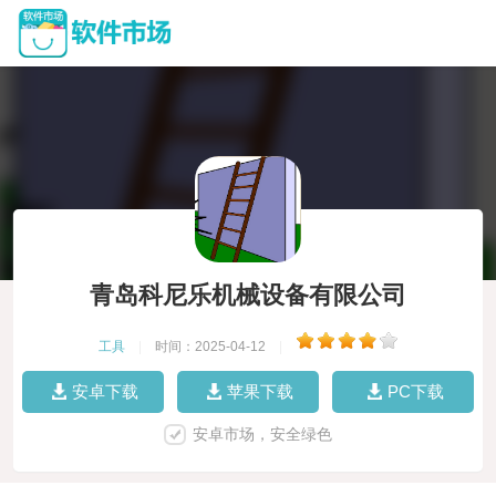
青岛科尼乐机械设备有限公司
工具
|
时间：2025-04-12
|
安卓下载
苹果下载
PC下载
安卓市场，安全绿色