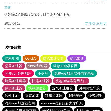
游客
这款游戏的音乐非常优美，听了让人心旷神怡。
2025-04-12
支持
[0]
反对
[0]
友情链接
网站地图
QuickQ
旋风加速度器
旋风加速
坚果加速器
tiktok加速器
狗急加速器官网
免费vqn外网加速
小蓝鸟
免费vps加速器外网苹果版
旋风加速度器
快连加速器
快连加速器官网入口
原子加速器
快鸭加速器
旋风加速度器
外网网址导航
软件中心
雷霆加速
狂飙加速器
哔咔漫画
快鸭VPN
海外npv加速器官网
welcome盈彩购彩大厅广东
全民彩票安卓版下载
全民彩票平台登录
6f彩票welcome