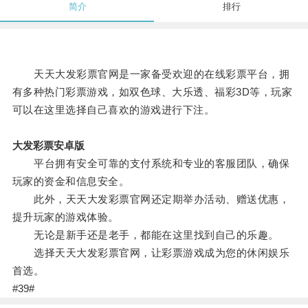
简介
排行
天天大发彩票官网是一家备受欢迎的在线彩票平台，拥
有多种热门彩票游戏，如双色球、大乐透、福彩3D等，玩家
可以在这里选择自己喜欢的游戏进行下注。
大发彩票安卓版
平台拥有安全可靠的支付系统和专业的客服团队，确保
玩家的资金和信息安全。
此外，天天大发彩票官网还定期举办活动、赠送优惠，
提升玩家的游戏体验。
无论是新手还是老手，都能在这里找到自己的乐趣。
选择天天大发彩票官网，让彩票游戏成为您的休闲娱乐
首选。
#39#