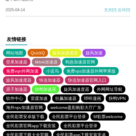
2025-04-14
支持
[0]
反对
[0]
友情链接
网站地图
QuickQ
旋风加速度器
旋风加速
坚果加速器
tiktok加速器
狗急加速器官网
免费vqn外网加速
小蓝鸟
免费vps加速器外网苹果版
旋风加速度器
快连加速器
快连加速器官网入口
原子加速器
快鸭加速器
旋风加速度器
外网网址导航
软件中心
雷霆加速
狂飙加速器
哔咔漫画
快鸭VPN
海外npv加速器官网
welcome盈彩购彩大厅广东
全民彩票安卓版下载
全民彩票平台登录
6f彩票welcome
全民彩票官网app下载安装
全民彩票平台登录
全民彩票下载大全官网
全民彩票app下载安装安卓