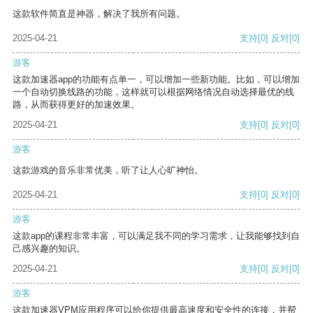
这款软件简直是神器，解决了我所有问题。
2025-04-21
支持
[0]
反对
[0]
游客
这款加速器app的功能有点单一，可以增加一些新功能。比如，可以增加
一个自动切换线路的功能，这样就可以根据网络情况自动选择最优的线
路，从而获得更好的加速效果。
2025-04-21
支持
[0]
反对
[0]
游客
这款游戏的音乐非常优美，听了让人心旷神怡。
2025-04-21
支持
[0]
反对
[0]
游客
这款app的课程非常丰富，可以满足我不同的学习需求，让我能够找到自
己感兴趣的知识。
2025-04-21
支持
[0]
反对
[0]
游客
这款加速器VPM应用程序可以给你提供最高速度和安全性的连接，并帮