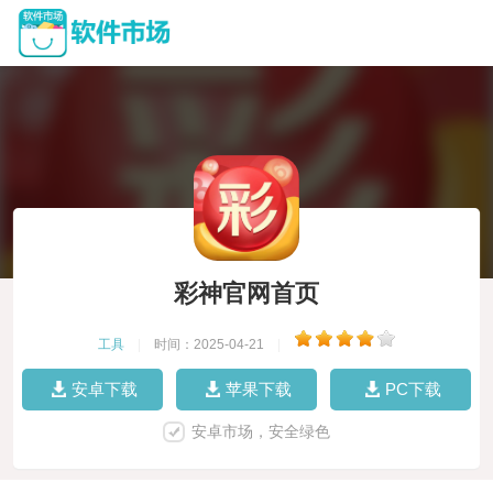
彩神官网首页
工具
|
时间：2025-04-21
|
安卓下载
苹果下载
PC下载
安卓市场，安全绿色