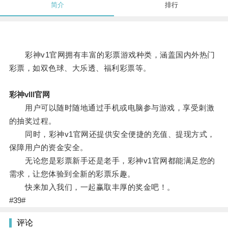
简介
排行
彩神v1官网拥有丰富的彩票游戏种类，涵盖国内外热门
彩票，如双色球、大乐透、福利彩票等。
彩神vlll官网
用户可以随时随地通过手机或电脑参与游戏，享受刺激
的抽奖过程。
同时，彩神v1官网还提供安全便捷的充值、提现方式，
保障用户的资金安全。
无论您是彩票新手还是老手，彩神v1官网都能满足您的
需求，让您体验到全新的彩票乐趣。
快来加入我们，一起赢取丰厚的奖金吧！。
#39#
评论