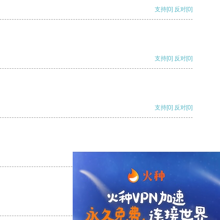
支持
[0]
反对
[0]
支持
[0]
反对
[0]
支持
[0]
反对
[0]
支持
[0]
反对
[0]
支持
[0]
反对
[0]