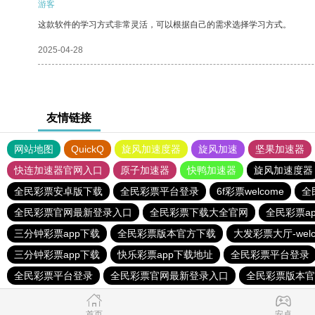
游客
这款软件的学习方式非常灵活，可以根据自己的需求选择学习方式。
2025-04-28
友情链接
网站地图
QuickQ
旋风加速度器
旋风加速
坚果加速器
快连加速器官网入口
原子加速器
快鸭加速器
旋风加速度器
全民彩票安卓版下载
全民彩票平台登录
6f彩票welcome
全
全民彩票官网最新登录入口
全民彩票下载大全官网
全民彩票a
三分钟彩票app下载
全民彩票版本官方下载
大发彩票大厅-wel
三分钟彩票app下载
快乐彩票app下载地址
全民彩票平台登录
全民彩票平台登录
全民彩票官网最新登录入口
全民彩票版本官
首页
安卓