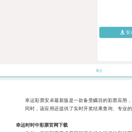
安
简介
幸运彩票安卓最新版是一款备受瞩目的彩票应用，
同时，该应用还提供了实时开奖结果查询、专业的
幸运时时中彩票官网下载