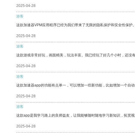
2025-04-28
游客
这款加速器VPM应用程序已经为我们带来了无限的隐私保护和安全性保护
2025-04-28
游客
这款游戏非常好玩，画面精美，玩法丰富。我已经玩了好几个小时，还没
2025-04-28
游客
这款加速器app的功能有点单一，可以增加一些新功能，比如增加一个自
2025-04-28
游客
这款app是我学习路上的良师益友，让我能够随时随地学习新知识，拓宽视
2025-04-28