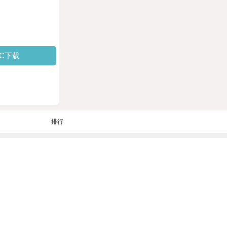
PC下载
排行