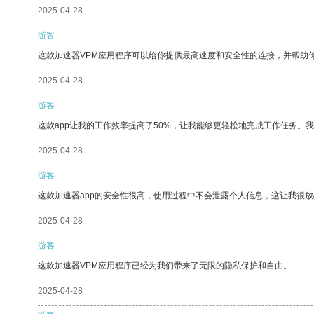
2025-04-28
游客
这款加速器VPM应用程序可以给你提供最高速度和安全性的连接，并帮助
2025-04-28
游客
这款app让我的工作效率提高了50%，让我能够更轻松地完成工作任务。
2025-04-28
游客
这款加速器app的安全性很高，使用过程中不会泄露个人信息，这让我很
2025-04-28
游客
这款加速器VPM应用程序已经为我们带来了无限的隐私保护和自由。
2025-04-28