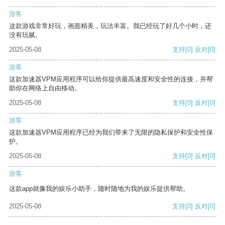
游客
这款游戏非常好玩，画面精美，玩法丰富。我已经玩了好几个小时，还
没有玩腻。
2025-05-08
支持
[0]
反对
[0]
游客
这款加速器VPM应用程序可以给你提供最高速度和安全性的连接，并帮
助你在网络上自由移动。
2025-05-08
支持
[0]
反对
[0]
游客
这款加速器VPM应用程序已经为我们带来了无限的隐私保护和安全性保
护。
2025-05-08
支持
[0]
反对
[0]
游客
这款app就像我的娱乐小助手，随时随地为我的娱乐提供帮助。
2025-05-08
支持
[0]
反对
[0]