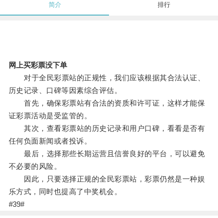
简介
排行
网上买彩票没下单
对于全民彩票站的正规性，我们应该根据其合法认证、
历史记录、口碑等因素综合评估。
首先，确保彩票站有合法的资质和许可证，这样才能保
证彩票活动是受监管的。
其次，查看彩票站的历史记录和用户口碑，看看是否有
任何负面新闻或者投诉。
最后，选择那些长期运营且信誉良好的平台，可以避免
不必要的风险。
因此，只要选择正规的全民彩票站，彩票仍然是一种娱
乐方式，同时也提高了中奖机会。
#39#