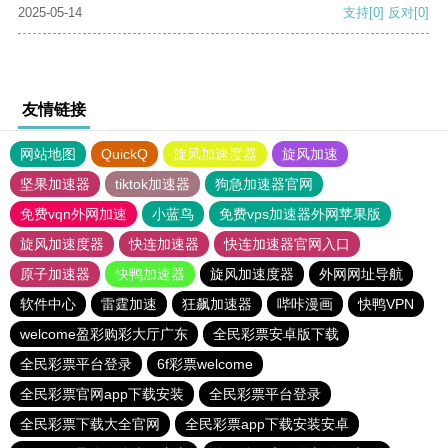
2025-05-14
支持
[0]
反对
[0]
友情链接
网站地图
QuickQ
旋风加速度器
旋风加速
坚果加速器
tiktok加速器
狗急加速器官网
免费vqn外网加速
小蓝鸟
免费vps加速器外网苹果版
旋风加速度器
快连加速器
快连加速器官网入口
原子加速器
快鸭加速器
旋风加速度器
外网网址导航
软件中心
雷霆加速
狂飙加速器
哔咔漫画
快鸭VPN
welcome盈彩购彩大厅广东
全民彩票安卓版下载
全民彩票平台登录
6f彩票welcome
全民彩票官网app下载安装
全民彩票平台登录
全民彩票下载大全官网
全民彩票app下载安装安卓