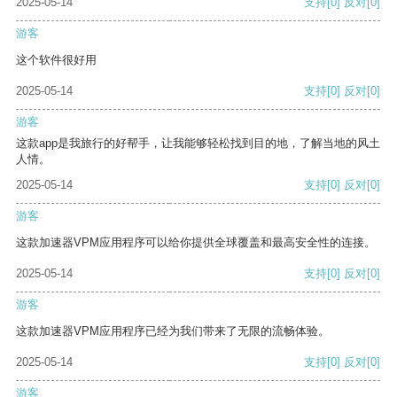
2025-05-14
支持
[0]
反对
[0]
游客
这个软件很好用
2025-05-14
支持
[0]
反对
[0]
游客
这款app是我旅行的好帮手，让我能够轻松找到目的地，了解当地的风土
人情。
2025-05-14
支持
[0]
反对
[0]
游客
这款加速器VPM应用程序可以给你提供全球覆盖和最高安全性的连接。
2025-05-14
支持
[0]
反对
[0]
游客
这款加速器VPM应用程序已经为我们带来了无限的流畅体验。
2025-05-14
支持
[0]
反对
[0]
游客