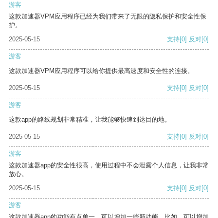
游客
这款加速器VPM应用程序已经为我们带来了无限的隐私保护和安全性保
护。
2025-05-15
支持
[0]
反对
[0]
游客
这款加速器VPM应用程序可以给你提供最高速度和安全性的连接。
2025-05-15
支持
[0]
反对
[0]
游客
这款app的路线规划非常精准，让我能够快速到达目的地。
2025-05-15
支持
[0]
反对
[0]
游客
这款加速器app的安全性很高，使用过程中不会泄露个人信息，让我非常
放心。
2025-05-15
支持
[0]
反对
[0]
游客
这款加速器app的功能有点单一，可以增加一些新功能。比如，可以增加