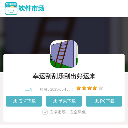
幸运刮刮乐刮出好运来
工具
|
时间：2025-05-15
|
安卓下载
苹果下载
PC下载
安卓市场，安全绿色