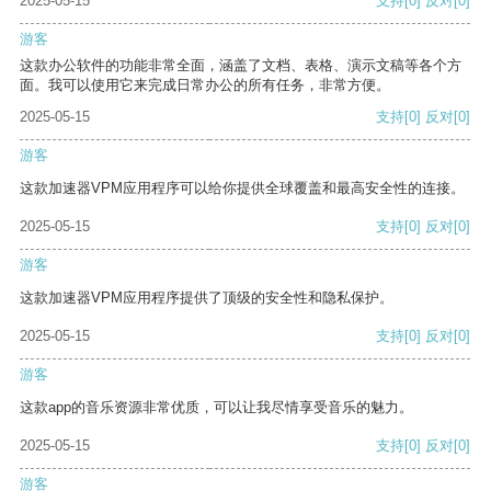
2025-05-15
支持
[0]
反对
[0]
游客
这款办公软件的功能非常全面，涵盖了文档、表格、演示文稿等各个方
面。我可以使用它来完成日常办公的所有任务，非常方便。
2025-05-15
支持
[0]
反对
[0]
游客
这款加速器VPM应用程序可以给你提供全球覆盖和最高安全性的连接。
2025-05-15
支持
[0]
反对
[0]
游客
这款加速器VPM应用程序提供了顶级的安全性和隐私保护。
2025-05-15
支持
[0]
反对
[0]
游客
这款app的音乐资源非常优质，可以让我尽情享受音乐的魅力。
2025-05-15
支持
[0]
反对
[0]
游客