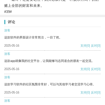
赌上全部的财富和未来。
#39#
评论
游客
这款软件的界面设计非常简洁，一目了然。
2025-05-16
支持
[0]
反对
[0]
游客
这款app就像我的社交平台，让我能够与志同道合的朋友一起交流。
2025-05-16
支持
[0]
反对
[0]
游客
这款学习软件的社区氛围非常好，可以与其他学习者交流学习心得。
2025-05-16
支持
[0]
反对
[0]
游客