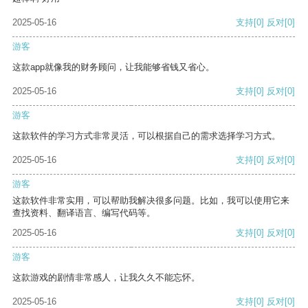
2025-05-16
支持
[0]
反对
[0]
游客
这款app就像我的财务顾问，让我能够省钱又省心。
2025-05-16
支持
[0]
反对
[0]
游客
这款软件的学习方式非常灵活，可以根据自己的需求选择学习方式。
2025-05-16
支持
[0]
反对
[0]
游客
这款软件非常实用，可以帮助我解决很多问题。比如，我可以使用它来
查找资料、翻译语言、编写代码等。
2025-05-16
支持
[0]
反对
[0]
游客
这款游戏的剧情非常感人，让我久久不能忘怀。
2025-05-16
支持
[0]
反对
[0]