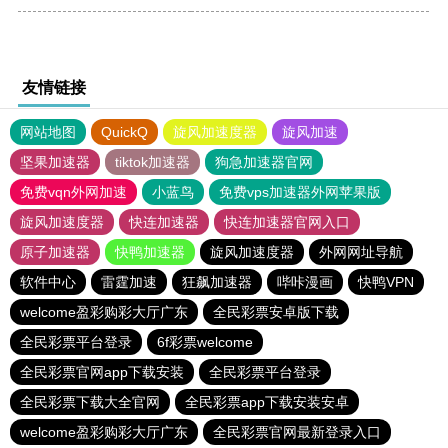
友情链接
网站地图
QuickQ
旋风加速度器
旋风加速
坚果加速器
tiktok加速器
狗急加速器官网
免费vqn外网加速
小蓝鸟
免费vps加速器外网苹果版
旋风加速度器
快连加速器
快连加速器官网入口
原子加速器
快鸭加速器
旋风加速度器
外网网址导航
软件中心
雷霆加速
狂飙加速器
哔咔漫画
快鸭VPN
welcome盈彩购彩大厅广东
全民彩票安卓版下载
全民彩票平台登录
6f彩票welcome
全民彩票官网app下载安装
全民彩票平台登录
全民彩票下载大全官网
全民彩票app下载安装安卓
welcome盈彩购彩大厅广东
全民彩票官网最新登录入口