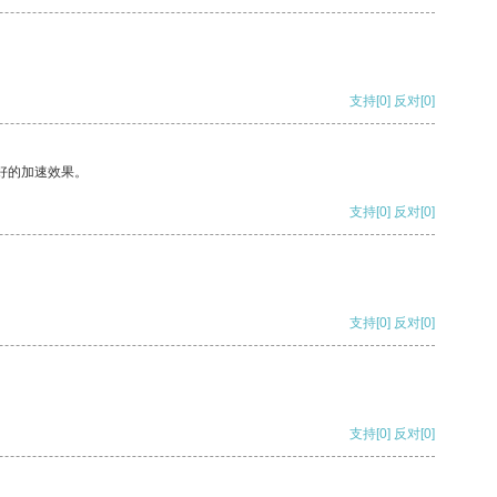
支持
[0]
反对
[0]
好的加速效果。
支持
[0]
反对
[0]
支持
[0]
反对
[0]
支持
[0]
反对
[0]