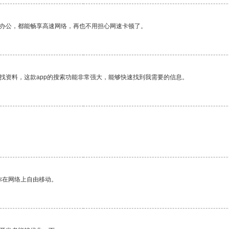
作办公，都能畅享高速网络，再也不用担心网速卡顿了。
找资料，这款app的搜索功能非常强大，能够快速找到我需要的信息。
你在网络上自由移动。