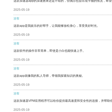
这款加速器app的加速效果还是不错的，但偶尔也会出现卡顿的情况，希
2025-05-19
游客
这款app是我娱乐的好帮手，让我能够放松身心，享受美好时光。
2025-05-19
游客
这款软件的操作非常简单，即使是小白也能快速上手。
2025-05-19
游客
这款app就像我的私人导师，带领我探索知识的奥秘。
2025-05-19
游客
这款加速器VPM应用程序可以给你提供最高速度和安全性的连接，并帮助
2025-05-19