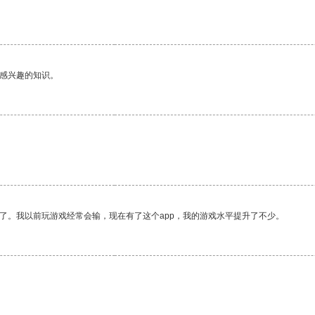
。
己感兴趣的知识。
了。我以前玩游戏经常会输，现在有了这个app，我的游戏水平提升了不少。