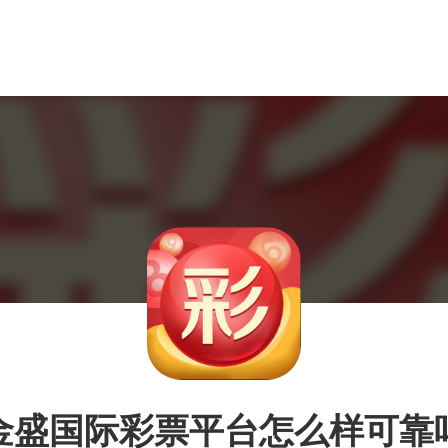
金盛国际彩票平台怎么样可靠