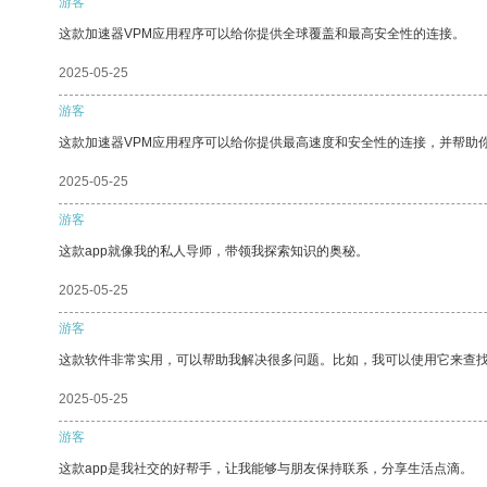
游客
这款加速器VPM应用程序可以给你提供全球覆盖和最高安全性的连接。
2025-05-25
游客
这款加速器VPM应用程序可以给你提供最高速度和安全性的连接，并帮助
2025-05-25
游客
这款app就像我的私人导师，带领我探索知识的奥秘。
2025-05-25
游客
这款软件非常实用，可以帮助我解决很多问题。比如，我可以使用它来查
2025-05-25
游客
这款app是我社交的好帮手，让我能够与朋友保持联系，分享生活点滴。