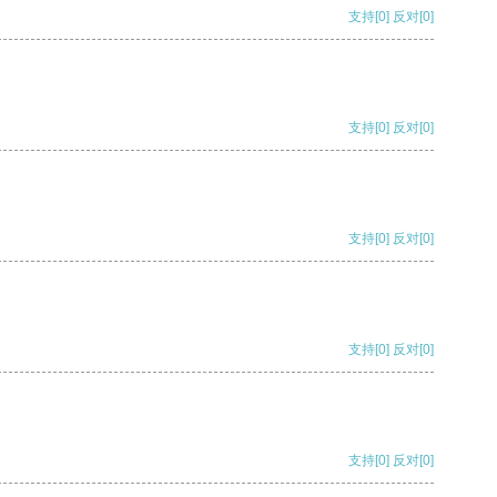
支持
[0]
反对
[0]
支持
[0]
反对
[0]
支持
[0]
反对
[0]
支持
[0]
反对
[0]
支持
[0]
反对
[0]