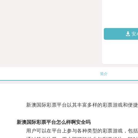
安
简介
新澳国际彩票平台以其丰富多样的彩票游戏和便捷
新澳国际彩票平台怎么样啊安全吗
用户可以在平台上参与各种类型的彩票游戏，包括