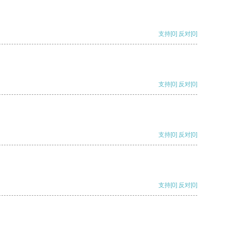
支持
[0]
反对
[0]
支持
[0]
反对
[0]
支持
[0]
反对
[0]
支持
[0]
反对
[0]