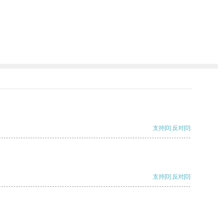
支持
[0]
反对
[0]
支持
[0]
反对
[0]