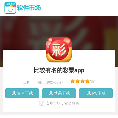
比较有名的彩票app
工具
|
时间：2025-05-27
|
安卓下载
苹果下载
PC下载
安卓市场，安全绿色