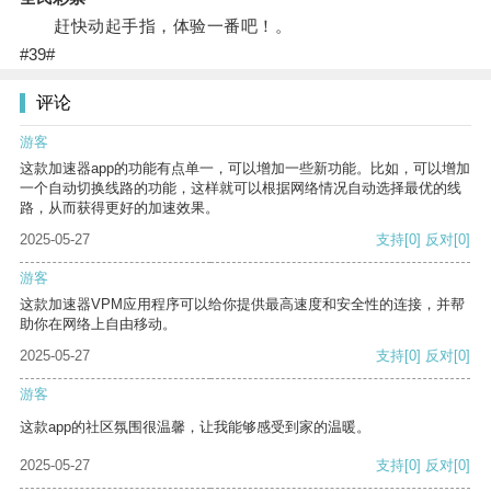
赶快动起手指，体验一番吧！。
#39#
评论
游客
这款加速器app的功能有点单一，可以增加一些新功能。比如，可以增加
一个自动切换线路的功能，这样就可以根据网络情况自动选择最优的线
路，从而获得更好的加速效果。
2025-05-27
支持
[0]
反对
[0]
游客
这款加速器VPM应用程序可以给你提供最高速度和安全性的连接，并帮
助你在网络上自由移动。
2025-05-27
支持
[0]
反对
[0]
游客
这款app的社区氛围很温馨，让我能够感受到家的温暖。
2025-05-27
支持
[0]
反对
[0]