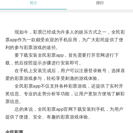
简介
排行
现如今，彩票已经成为许多人的娱乐方式之一，全民彩
票app作为一款颇受欢迎的手机应用，为广大彩民提供了便
利的参与彩票游戏的途径。
要下载安装全民彩票app，首先需要打开官网进行下
载，然后按照提示步骤进行安装即可。
在手机上安装完成后，用户可以注册登录账号，选择喜
爱的彩票游戏参与，轻松享受刺激的游戏体验。
全民彩票app不仅支持各种彩票游戏，还提供了实时开
奖信息、专业的走势分析等功能，让用户更加方便地了解彩
票信息。
总的来说，全民彩票app官网下载安装到手机，为用户
提供了便捷、安全、有趣的彩票游戏体验。
全民彩票