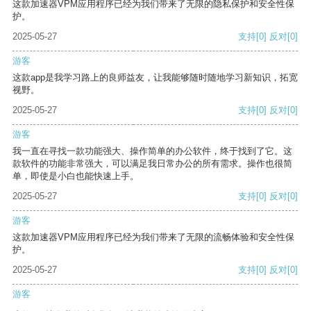
这款加速器VPM应用程序已经为我们带来了无限的隐私保护和安全性保
护。
2025-05-27
支持
[0]
反对
[0]
游客
这款app是我学习路上的良师益友，让我能够随时随地学习新知识，拓宽
视野。
2025-05-27
支持
[0]
反对
[0]
游客
我一直在寻找一款功能强大、操作简单的办公软件，终于找到了它。这
款软件的功能非常强大，可以满足我日常办公的所有需求。操作也很简
单，即使是小白也能快速上手。
2025-05-27
支持
[0]
反对
[0]
游客
这款加速器VPM应用程序已经为我们带来了无限的流畅体验和安全性保
护。
2025-05-27
支持
[0]
反对
[0]
游客