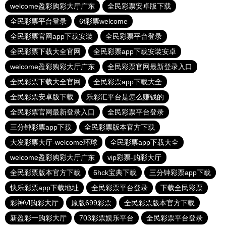
welcome盈彩购彩大厅广东
全民彩票安卓版下载
全民彩票平台登录
6f彩票welcome
全民彩票官网app下载安装
全民彩票平台登录
全民彩票下载大全官网
全民彩票app下载安装安卓
welcome盈彩购彩大厅广东
全民彩票官网最新登录入口
全民彩票下载大全官网
全民彩票app下载大全
全民彩票安卓版下载
乐彩汇平台是怎么赚钱的
全民彩票官网最新登录入口
全民彩票平台登录
三分钟彩票app下载
全民彩票版本官方下载
大发彩票大厅-welcome环球
全民彩票app下载大全
welcome盈彩购彩大厅广东
vip彩票-购彩大厅
全民彩票版本官方下载
6hck宝典下载
三分钟彩票app下载
快乐彩票app下载地址
全民彩票平台登录
下载全民彩票
彩神Vl购彩大厅
原版699彩票
全民彩票版本官方下载
新盈彩一购彩大厅
703彩票娱乐平台
全民彩票平台登录