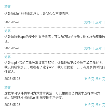
游客
这款游戏的剧情非常感人，让我久久不能忘怀。
2025-05-28
支持
[0]
反对
[0]
游客
这款加速器app的安全性有待提高，可以加强防护措施，比如增加双重验
证。
2025-05-28
支持
[0]
反对
[0]
游客
这款app让我的工作效率提高了50%，让我能够更轻松地完成工作任务。
我以前经常加班，现在有了这个app，我可以提前下班，有更多的时间陪
伴家人。
2025-05-28
支持
[0]
反对
[0]
游客
这款学习软件的学习方式非常灵活，可以根据自己的需求选择学习方
式。我可以根据自己的时间安排学习进度。
2025-05-28
支持
[0]
反对
[0]