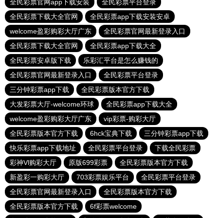
全民彩票官网app下载安装
全民彩票平台登录
全民彩票下载大全官网
全民彩票app下载安装安卓
welcome盈彩购彩大厅广东
全民彩票官网最新登录入口
全民彩票下载大全官网
全民彩票app下载大全
全民彩票安卓版下载
乐彩汇平台是怎么赚钱的
全民彩票官网最新登录入口
全民彩票平台登录
三分钟彩票app下载
全民彩票版本官方下载
大发彩票大厅-welcome环球
全民彩票app下载大全
welcome盈彩购彩大厅广东
vip彩票-购彩大厅
全民彩票版本官方下载
6hck宝典下载
三分钟彩票app下载
快乐彩票app下载地址
全民彩票平台登录
下载全民彩票
彩神Vl购彩大厅
原版699彩票
全民彩票版本官方下载
新盈彩一购彩大厅
703彩票娱乐平台
全民彩票平台登录
全民彩票官网最新登录入口
全民彩票版本官方下载
全民彩票版本官方下载
6f彩票welcome