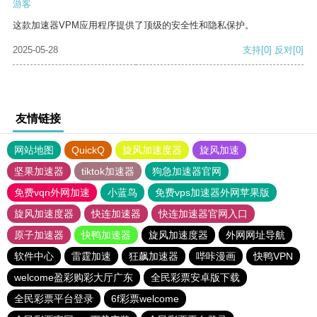
游客
这款加速器VPM应用程序提供了顶级的安全性和隐私保护。
2025-05-28
支持
[0]
反对
[0]
友情链接
网站地图
QuickQ
旋风加速度器
旋风加速
坚果加速器
tiktok加速器
狗急加速器官网
免费vqn外网加速
小蓝鸟
免费vps加速器外网苹果版
旋风加速度器
快连加速器
快连加速器官网入口
原子加速器
快鸭加速器
旋风加速度器
外网网址导航
软件中心
雷霆加速
狂飙加速器
哔咔漫画
快鸭VPN
welcome盈彩购彩大厅广东
全民彩票安卓版下载
全民彩票平台登录
6f彩票welcome