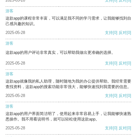
2025-05-28
支持
[0]
反对
[0]
游客
这款app的课程非常丰富，可以满足我不同的学习需求，让我能够找到自
己感兴趣的知识。
2025-05-28
支持
[0]
反对
[0]
游客
这款app的用户评论非常真实，可以帮助我做出更准确的选择。
2025-05-28
支持
[0]
反对
[0]
游客
这款app就像我的私人助理，随时随地为我的办公提供帮助。我经常需要
查找资料，这款app的搜索功能非常强大，能够快速找到我需要的信息。
2025-05-28
支持
[0]
反对
[0]
游客
这款app的用户界面简洁明了，使用起来非常容易上手，让我能够快速熟
悉操作。我不用看说明书，就可以轻松使用这款app。
2025-05-28
支持
[0]
反对
[0]