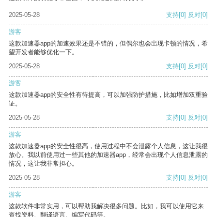
2025-05-28
支持
[0]
反对
[0]
游客
这款加速器app的加速效果还是不错的，但偶尔也会出现卡顿的情况，希
望开发者能够优化一下。
2025-05-28
支持
[0]
反对
[0]
游客
这款加速器app的安全性有待提高，可以加强防护措施，比如增加双重验
证。
2025-05-28
支持
[0]
反对
[0]
游客
这款加速器app的安全性很高，使用过程中不会泄露个人信息，这让我很
放心。我以前使用过一些其他的加速器app，经常会出现个人信息泄露的
情况，这让我非常担心。
2025-05-28
支持
[0]
反对
[0]
游客
这款软件非常实用，可以帮助我解决很多问题。比如，我可以使用它来
查找资料、翻译语言、编写代码等。