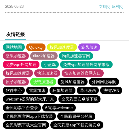
2025-05-28
支持
[0]
反对
[0]
友情链接
网站地图
QuickQ
旋风加速度器
旋风加速
坚果加速器
tiktok加速器
狗急加速器官网
免费vqn外网加速
小蓝鸟
免费vps加速器外网苹果版
旋风加速度器
快连加速器
快连加速器官网入口
原子加速器
快鸭加速器
旋风加速度器
外网网址导航
软件中心
雷霆加速
狂飙加速器
哔咔漫画
快鸭VPN
welcome盈彩购彩大厅广东
全民彩票安卓版下载
全民彩票平台登录
6f彩票welcome
全民彩票官网app下载安装
全民彩票平台登录
全民彩票下载大全官网
全民彩票app下载安装安卓