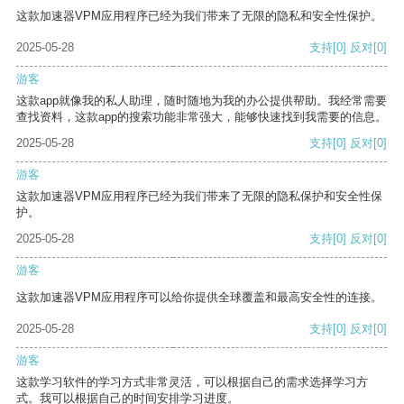
这款加速器VPM应用程序已经为我们带来了无限的隐私和安全性保护。
2025-05-28
支持
[0]
反对
[0]
游客
这款app就像我的私人助理，随时随地为我的办公提供帮助。我经常需要
查找资料，这款app的搜索功能非常强大，能够快速找到我需要的信息。
2025-05-28
支持
[0]
反对
[0]
游客
这款加速器VPM应用程序已经为我们带来了无限的隐私保护和安全性保
护。
2025-05-28
支持
[0]
反对
[0]
游客
这款加速器VPM应用程序可以给你提供全球覆盖和最高安全性的连接。
2025-05-28
支持
[0]
反对
[0]
游客
这款学习软件的学习方式非常灵活，可以根据自己的需求选择学习方
式。我可以根据自己的时间安排学习进度。