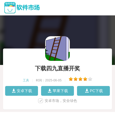
下载四九直播开奖
工具
|
时间：2025-06-05
|
安卓下载
苹果下载
PC下载
安卓市场，安全绿色