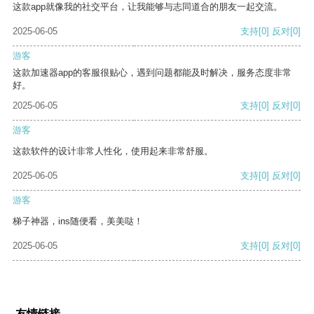
这款app就像我的社交平台，让我能够与志同道合的朋友一起交流。
2025-06-05
支持
[0]
反对
[0]
游客
这款加速器app的客服很贴心，遇到问题都能及时解决，服务态度非常
好。
2025-06-05
支持
[0]
反对
[0]
游客
这款软件的设计非常人性化，使用起来非常舒服。
2025-06-05
支持
[0]
反对
[0]
游客
梯子神器，ins随便看，美美哒！
2025-06-05
支持
[0]
反对
[0]
友情链接