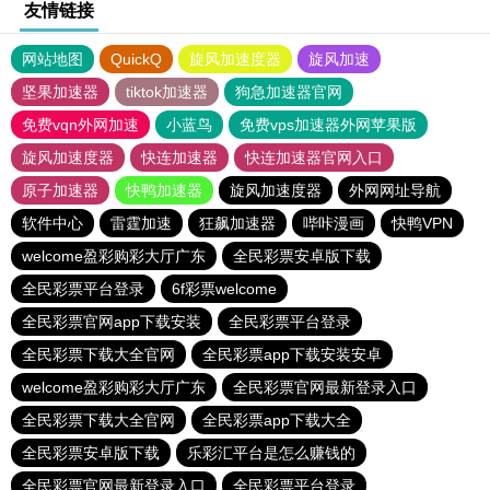
友情链接
网站地图
QuickQ
旋风加速度器
旋风加速
坚果加速器
tiktok加速器
狗急加速器官网
免费vqn外网加速
小蓝鸟
免费vps加速器外网苹果版
旋风加速度器
快连加速器
快连加速器官网入口
原子加速器
快鸭加速器
旋风加速度器
外网网址导航
软件中心
雷霆加速
狂飙加速器
哔咔漫画
快鸭VPN
welcome盈彩购彩大厅广东
全民彩票安卓版下载
全民彩票平台登录
6f彩票welcome
全民彩票官网app下载安装
全民彩票平台登录
全民彩票下载大全官网
全民彩票app下载安装安卓
welcome盈彩购彩大厅广东
全民彩票官网最新登录入口
全民彩票下载大全官网
全民彩票app下载大全
全民彩票安卓版下载
乐彩汇平台是怎么赚钱的
全民彩票官网最新登录入口
全民彩票平台登录