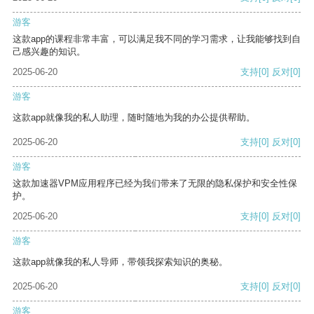
游客
这款app的课程非常丰富，可以满足我不同的学习需求，让我能够找到自
己感兴趣的知识。
2025-06-20
支持
[0]
反对
[0]
游客
这款app就像我的私人助理，随时随地为我的办公提供帮助。
2025-06-20
支持
[0]
反对
[0]
游客
这款加速器VPM应用程序已经为我们带来了无限的隐私保护和安全性保
护。
2025-06-20
支持
[0]
反对
[0]
游客
这款app就像我的私人导师，带领我探索知识的奥秘。
2025-06-20
支持
[0]
反对
[0]
游客