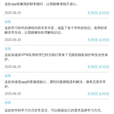
这款app就像我的财务顾问，让我能够省钱又省心。
2025-06-20
支持
[0]
反对
[0]
游客
这款学习软件的课程内容非常丰富，涵盖了各个学科的知识。老师的讲
解非常生动，让我能够轻松理解知识点。
2025-06-20
支持
[0]
反对
[0]
游客
这款加速器VPM应用程序已经为我们带来了无限的隐私保护和安全性保
护。
2025-06-20
支持
[0]
反对
[0]
游客
这款加速器app的客服很贴心，遇到问题都能及时解决，服务态度非常
好。
2025-06-20
支持
[0]
反对
[0]
游客
这款软件的学习方式非常灵活，可以根据自己的需求选择学习方式。