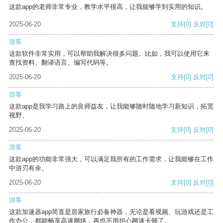
这款app的老师非常专业，教学水平很高，让我能够学到实用的知识。
2025-06-20
支持
[0]
反对
[0]
游客
这款软件非常实用，可以帮助我解决很多问题。比如，我可以使用它来
查找资料、翻译语言、编写代码等。
2025-06-20
支持
[0]
反对
[0]
游客
这款app是我学习路上的良师益友，让我能够随时随地学习新知识，拓宽
视野。
2025-06-20
支持
[0]
反对
[0]
游客
这款app的功能非常强大，可以满足我所有的工作需求，让我能够在工作
中游刃有余。
2025-06-20
支持
[0]
反对
[0]
游客
这款加速器app简直是居家旅行必备神器，无论是看视频、玩游戏还是工
作办公，都能畅享高速网络，再也不用担心网速卡顿了。